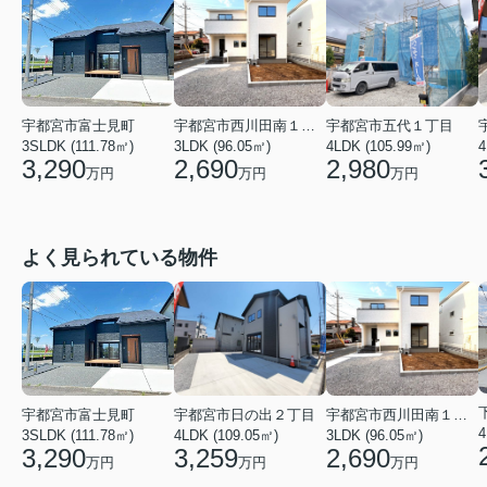
宇都宮市西川田南１丁目
宇都宮市富士見町
宇都宮市五代１丁目
3LDK (96.05㎡)
3SLDK (111.78㎡)
4LDK (105.99㎡)
4
2,690
3,290
2,980
万円
万円
万円
よく見られている物件
宇都宮市西川田南１丁目
宇都宮市富士見町
宇都宮市日の出２丁目
3LDK (96.05㎡)
3SLDK (111.78㎡)
4LDK (109.05㎡)
2,690
3,290
3,259
万円
万円
万円