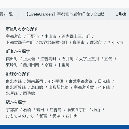
買)一覧
【LiveleGarden】宇都宮市岩曽町 第3 全2邸
1号棟
市区町村から探す
宇都宮市
下野市
小山市
河内郡上三川町
下都賀郡壬生町
塩谷郡高根沢町
真岡市
鹿沼市
さくら市
町名から探す
鶴田町
上大領
江曽島町
石井町
大字上三川
五代
東峰町
西川田南
今宮
中里町
沿線から探す
東北本線
湘南新宿ライン宇須
東武宇都宮線
日光線
東北新幹線
烏山線
山形新幹線
宇都宮芳賀ライト線
水戸線
両毛線
駅から探す
宇都宮
石橋
鶴田
江曽島
陽東３丁目
小山
おもちゃのまち
雀宮
安塚
西川田