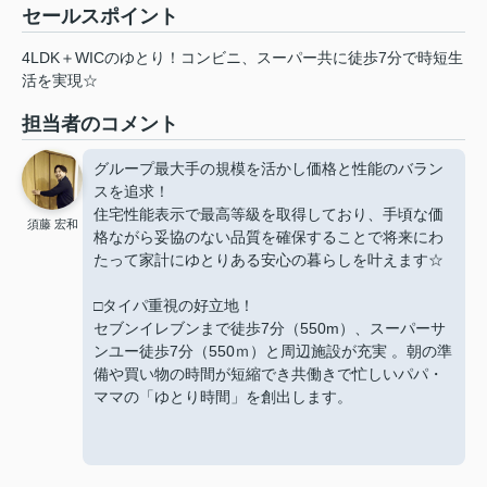
セールスポイント
4LDK＋WICのゆとり！コンビニ、スーパー共に徒歩7分で時短生
活を実現☆
担当者のコメント
グループ最大手の規模を活かし価格と性能のバラン
スを追求！
住宅性能表示で最高等級を取得しており、手頃な価
須藤 宏和
格ながら妥協のない品質を確保することで将来にわ
たって家計にゆとりある安心の暮らしを叶えます☆
□タイパ重視の好立地！
セブンイレブンまで徒歩7分（550m）、スーパーサ
ンユー徒歩7分（550ｍ）と周辺施設が充実 。朝の準
備や買い物の時間が短縮でき共働きで忙しいパパ・
ママの「ゆとり時間」を創出します。