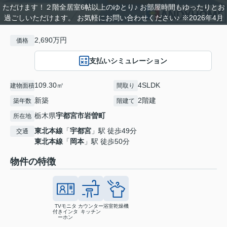
ただけます！２階全居室6帖以上のゆとり♪ お部屋時間もゆったりとお
過ごしいただけます。 お気軽にお問い合わせください♪ ※2026年4月
2,690万円
価格
支払いシミュレーション
109.30㎡
4SLDK
建物面積
間取り
新築
2階建
築年数
階建て
栃木県
宇都宮市
岩曽町
所在地
東北本線
「
宇都宮
」駅 徒歩49分
交通
東北本線
「
岡本
」駅 徒歩50分
物件の特徴
TVモニタ
カウンター
浴室乾燥機
付きインタ
キッチン
ーホン