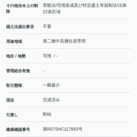
景観法/宅地造成及び特定盛土等規制法/法第
その他法令上の制
限
22条区域
不要
国土法届出要否
第二種中高層住居専用
用途地域
宅地 / -
地目 / 地勢
-
管理組合有無
一般媒介
取引態様
完成済み
現況
即時
引渡し
第R07SHC117883号
建築確認番号