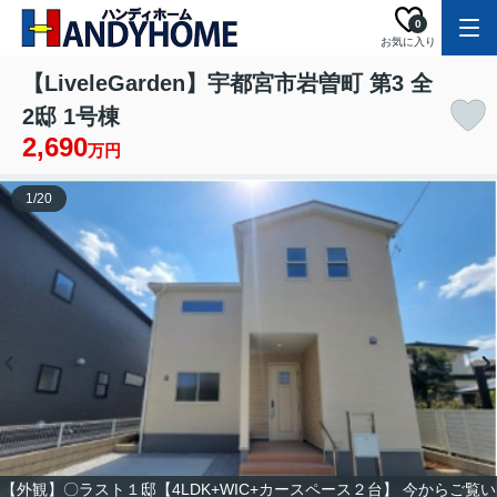
0
お気に入り
【LiveleGarden】宇都宮市岩曽町 第3 全
2邸 1号棟
2,690
万円
1
/
20
【外観】〇ラスト１邸【4LDK+WIC+カースペース２台】 今からご覧い