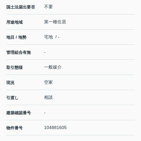
不要
国土法届出要否
第一種住居
用途地域
宅地 / -
地目 / 地勢
-
管理組合有無
一般媒介
取引態様
空家
現況
相談
引渡し
-
建築確認番号
104881605
物件番号