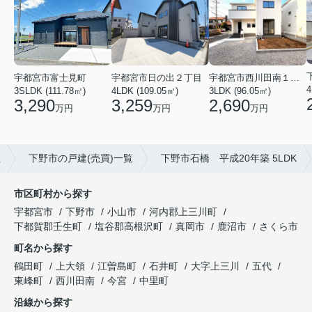
宇都宮市西川田南１丁目
宇都宮市富士見町
宇都宮市日の出２丁目
3LDK (96.05㎡)
3SLDK (111.78㎡)
4LDK (109.05㎡)
2,690
3,290
3,259
万円
万円
万円
社
下野市の戸建(売買)一覧
下野市石橋 平成20年築 5LDK
市区町村から探す
宇都宮市
下野市
小山市
河内郡上三川町
下都賀郡壬生町
塩谷郡高根沢町
真岡市
鹿沼市
さくら市
町名から探す
鶴田町
上大領
江曽島町
石井町
大字上三川
五代
東峰町
西川田南
今宮
中里町
沿線から探す