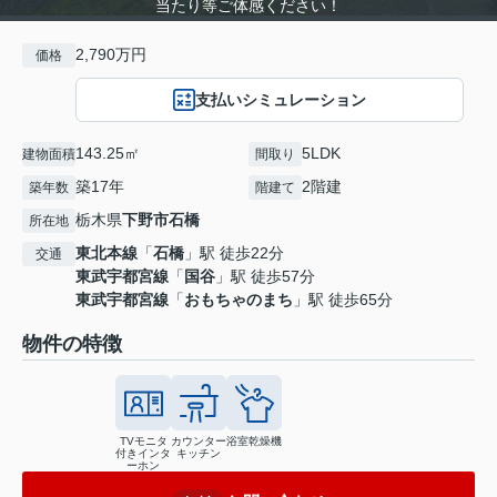
当たり等ご体感ください！
2,790万円
価格
支払いシミュレーション
143.25㎡
5LDK
建物面積
間取り
築17年
2階建
築年数
階建て
栃木県
下野市
石橋
所在地
東北本線
「
石橋
」駅 徒歩22分
交通
東武宇都宮線
「
国谷
」駅 徒歩57分
東武宇都宮線
「
おもちゃのまち
」駅 徒歩65分
物件の特徴
TVモニタ
カウンター
浴室乾燥機
付きインタ
キッチン
ーホン