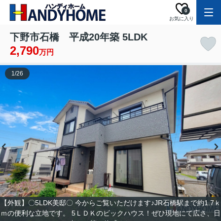
0
お気に入り
下野市石橋 平成20年築 5LDK
2,790
万円
1
/
26
【外観】〇5LDK美邸〇 今からご覧いただけます♪JR石橋駅まで約1.7ｋ
ｍの便利な立地です。 5ＬＤＫのビックハウス！ぜひ現地にて広さ、日