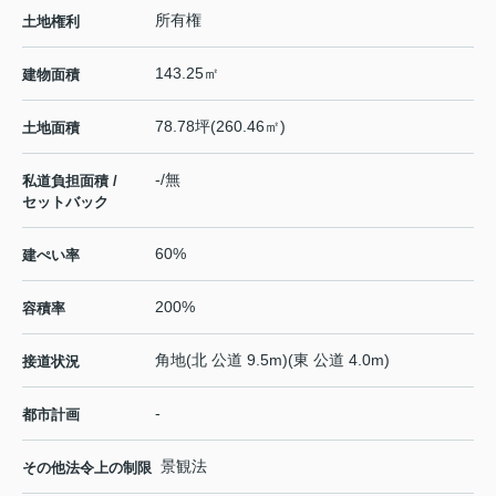
所有権
土地権利
143.25㎡
建物面積
78.78坪(260.46㎡)
土地面積
-/無
私道負担面積 /
セットバック
60%
建ぺい率
200%
容積率
角地(北 公道 9.5m)(東 公道 4.0m)
接道状況
-
都市計画
景観法
その他法令上の制限