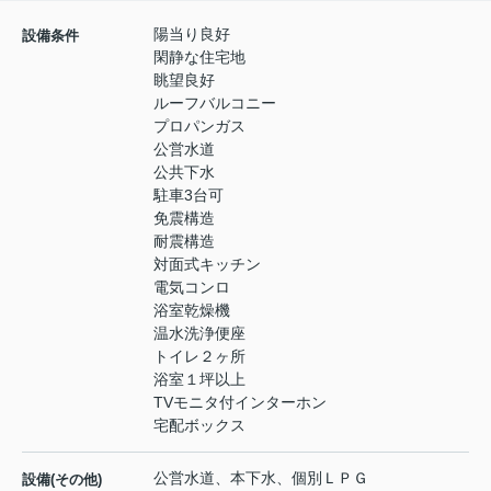
陽当り良好
設備条件
閑静な住宅地
眺望良好
ルーフバルコニー
プロパンガス
公営水道
公共下水
駐車3台可
免震構造
耐震構造
対面式キッチン
電気コンロ
浴室乾燥機
温水洗浄便座
トイレ２ヶ所
浴室１坪以上
TVモニタ付インターホン
宅配ボックス
公営水道、本下水、個別ＬＰＧ
設備(その他)