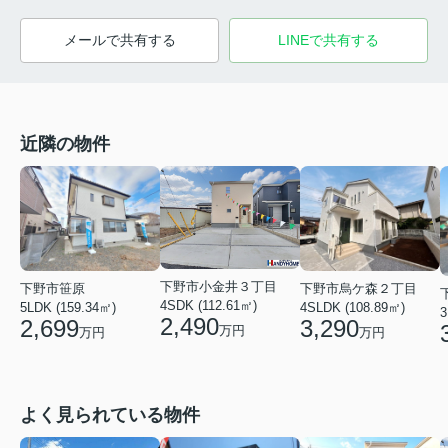
メールで共有する
LINEで共有する
近隣の物件
下野市小金井３丁目
下野市烏ケ森２丁目
下野市笹原
4SDK (112.61㎡)
4SLDK (108.89㎡)
5LDK (159.34㎡)
3
2,490
3,290
2,699
万円
万円
万円
よく見られている物件