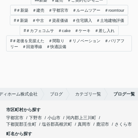
##新築 ＃建売 ＃ご契約セレモニー
#＃新築 ＃建売 ＃宇都宮市 ＃ルームツアー ＃roomtour
#＃新築 ＃中古 ＃資産価値 ＃住宅購入 ＃土地建物評価
#＃カフェコムサ ＃cake ＃ケーキ ＃差し入れ
#＃老後を見据えた ＃間取り ＃リノベーション ＃バリアフ
リー ＃回遊導線 ＃快適設備
ディホーム株式会社
ブログ
カテゴリ一覧
ブログ一覧
市区町村から探す
宇都宮市
下野市
小山市
河内郡上三川町
下都賀郡壬生町
塩谷郡高根沢町
真岡市
鹿沼市
さくら市
町名から探す