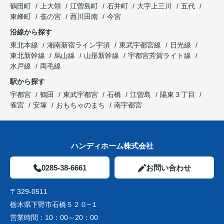
鶴田町
上大領
江曽島町
石井町
大字上三川
五代
東峰町
雀の宮
西川田南
今宮
沿線から探す
東北本線
湘南新宿ライン宇須
東武宇都宮線
日光線
東北新幹線
烏山線
山形新幹線
宇都宮芳賀ライト線
水戸線
両毛線
駅から探す
宇都宮
鶴田
東武宇都宮
石橋
江曽島
陽東３丁目
雀宮
安塚
おもちゃのまち
南宇都宮
ハンディホーム株式会社
0285-38-6661
お問い合わせ
〒329-0511
栃木県下野市石橋５２０−１
営業時間：
10：00～20：00