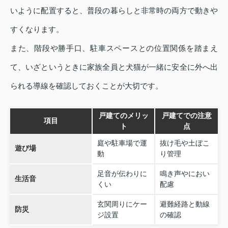
いように配置すると、普段の暮らしと非常時の両方で動きや
すくなります。
また、階段や勝手口、駐車スペースとの位置関係を踏まえ
て、いざというときに家族全員と犬猫が一緒に安全に外へ出
られる導線を確認しておくことが大切です。
戸建てのメリッ
戸建てでの注意
項目
ト
点
庭や駐車場で運
抜け毛や土ぼこ
遊び場
動
り管理
足音が伝わりに
鳴き声やにおい
生活音
くい
配慮
玄関周りにケー
避難経路と動線
防災
ジ設置
の確認