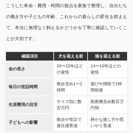
こうした寿命・費用・時間の観点を家族で整理し、自分たち
の働き方や子どもの年齢、これからの暮らしの変化を踏まえ
て、本当に無理なく飼えるかどうかを丁寧に確認していくこ
とが大切です。
確認項目
犬を迎える前
猫を迎える前
10〜15年ほど
14〜16年ほどの
命の長さ
の覚悟
覚悟
散歩含め1〜2
遊びや掃除で1時
毎日の世話時間
時間
間前後
サイズ別に数
医療費含め数百万
生涯費用の目安
百万円
円弱
散歩や世話で
静かな接し方や思
子どもへの影響
責任感育成
いやり育成