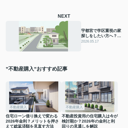
NEXT
宇都宮で学区重視の家
探しをしたい方へ？戸
建てとマンションの選
2026.05.17
び方と注意点を解説
”不動産購入”おすすめ記事
不動産購入
不動産購入
住宅ローン借り換えで変わる
不動産投資用の住宅購入は今が
2026年金利？メリットを押さ
検討期か？2026年の金利と利
えて総返済額を見直す方法
回りの見通しを解説