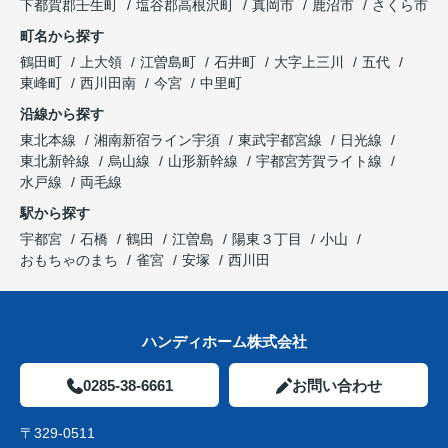
下都賀郡壬生町
塩谷郡高根沢町
真岡市
鹿沼市
さくら市
町名から探す
鶴田町
上大領
江曽島町
石井町
大字上三川
五代
東峰町
西川田南
今宮
中里町
沿線から探す
東北本線
湘南新宿ライン宇須
東武宇都宮線
日光線
東北新幹線
烏山線
山形新幹線
宇都宮芳賀ライト線
水戸線
両毛線
駅から探す
宇都宮
石橋
鶴田
江曽島
陽東３丁目
小山
おもちゃのまち
雀宮
安塚
西川田
ハンディホーム株式会社
0285-38-6661
お問い合わせ
〒329-0511