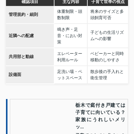
確認項目
主な内容
子育て世帯の視点
体重制限・頭
将来のサイズと多
管理規約・細則
数制限
頭飼育可否
鳴き声・足
子どもの生活リズ
近隣への配慮
音・におい対
ムへの影響
策
エレベーター
ベビーカーと同時
共用部と動線
利用ルール
移動のしやすさ
足洗い場・ペ
散歩後の手入れと
設備面
ットスペース
衛生管理
栃木で庭付き戸建ては
子育てに向いている？
家族にうれしいメリ
ッ...