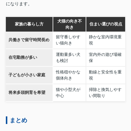
になります。
犬猫の向き不
家族の暮らし方
住まい選びの視点
向き
留守番しやす
静かな室内環境重
共働きで留守時間長め
い猫向き
視
運動量多い犬
室内外の遊び場確
在宅勤務が多い
も検討
保
性格穏やかな
動線と安全性を重
子どもが小さい家庭
個体向き
視
猫や小型犬が
掃除と換気しやす
将来多頭飼育を希望
中心
い間取り
まとめ