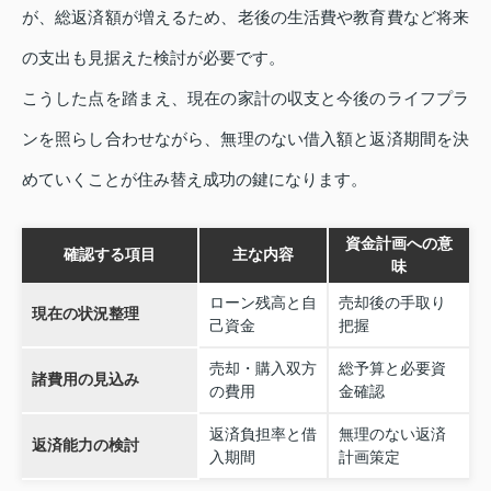
が、総返済額が増えるため、老後の生活費や教育費など将来
の支出も見据えた検討が必要です。
こうした点を踏まえ、現在の家計の収支と今後のライフプラ
ンを照らし合わせながら、無理のない借入額と返済期間を決
めていくことが住み替え成功の鍵になります。
資金計画への意
確認する項目
主な内容
味
ローン残高と自
売却後の手取り
現在の状況整理
己資金
把握
売却・購入双方
総予算と必要資
諸費用の見込み
の費用
金確認
返済負担率と借
無理のない返済
返済能力の検討
入期間
計画策定