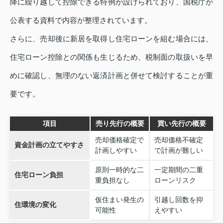
降に繰り越して控除できる特例が設けられており、国税庁が
公表する資料で内容が整理されています。
さらに、売却後に新居を取得し住宅ローンを組む場合には、
住宅ローン控除との関係も生じるため、税制面の取扱いを早
めに確認し、無理のない返済計画と併せて検討することが重
要です。
項目
売り先行の概要
買い先行の概要
売却価格確定で
売却価格不確定
資金計画の立てやすさ
計画しやすい
で計画が難しい
原則一時的な二
一定期間の二重
住宅ローン負担
重負担なし
ローンリスク
仮住まい発生の
引越し回数を抑
住環境の変化
可能性
えやすい