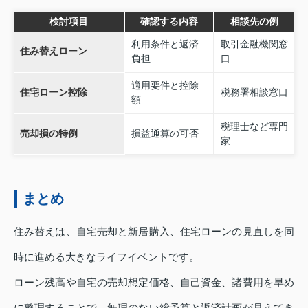
検討項目
確認する内容
相談先の例
利用条件と返済
取引金融機関窓
住み替えローン
負担
口
適用要件と控除
住宅ローン控除
税務署相談窓口
額
税理士など専門
売却損の特例
損益通算の可否
家
まとめ
住み替えは、自宅売却と新居購入、住宅ローンの見直しを同
時に進める大きなライフイベントです。
ローン残高や自宅の売却想定価格、自己資金、諸費用を早め
に整理することで、無理のない総予算と返済計画が見えてき