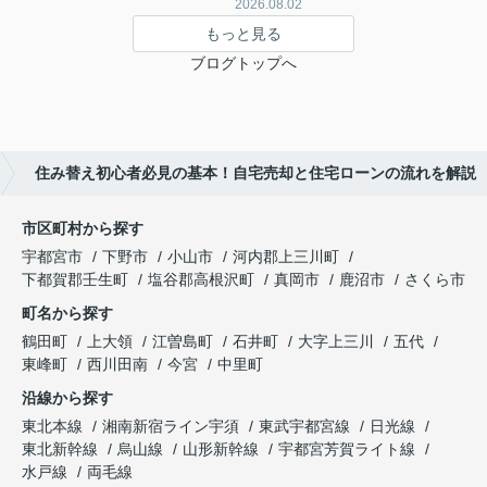
2026.08.02
もっと見る
ブログトップへ
住み替え初心者必見の基本！自宅売却と住宅ローンの流れを解説
市区町村から探す
宇都宮市
下野市
小山市
河内郡上三川町
下都賀郡壬生町
塩谷郡高根沢町
真岡市
鹿沼市
さくら市
町名から探す
鶴田町
上大領
江曽島町
石井町
大字上三川
五代
東峰町
西川田南
今宮
中里町
沿線から探す
東北本線
湘南新宿ライン宇須
東武宇都宮線
日光線
東北新幹線
烏山線
山形新幹線
宇都宮芳賀ライト線
水戸線
両毛線