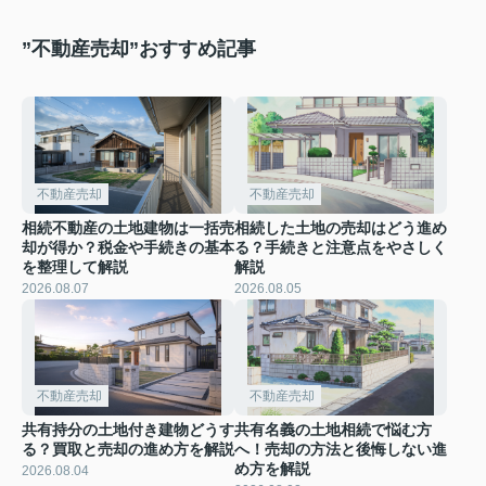
”不動産売却”おすすめ記事
不動産売却
不動産売却
相続不動産の土地建物は一括売
相続した土地の売却はどう進め
却が得か？税金や手続きの基本
る？手続きと注意点をやさしく
を整理して解説
解説
2026.08.07
2026.08.05
不動産売却
不動産売却
共有持分の土地付き建物どうす
共有名義の土地相続で悩む方
る？買取と売却の進め方を解説
へ！売却の方法と後悔しない進
め方を解説
2026.08.04