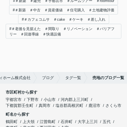
#＃新築 ＃建売 ＃宇都宮市 ＃ルームツアー ＃roomtour
#＃新築 ＃中古 ＃資産価値 ＃住宅購入 ＃土地建物評価
#＃カフェコムサ ＃cake ＃ケーキ ＃差し入れ
#＃老後を見据えた ＃間取り ＃リノベーション ＃バリアフ
リー ＃回遊導線 ＃快適設備
ィホーム株式会社
ブログ
タグ一覧
売地のブログ一覧
市区町村から探す
宇都宮市
下野市
小山市
河内郡上三川町
下都賀郡壬生町
真岡市
塩谷郡高根沢町
鹿沼市
さくら市
町名から探す
鶴田町
上大領
江曽島町
石井町
大字上三川
五代