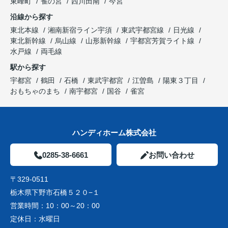
東峰町
雀の宮
西川田南
今宮
沿線から探す
東北本線
湘南新宿ライン宇須
東武宇都宮線
日光線
東北新幹線
烏山線
山形新幹線
宇都宮芳賀ライト線
水戸線
両毛線
駅から探す
宇都宮
鶴田
石橋
東武宇都宮
江曽島
陽東３丁目
おもちゃのまち
南宇都宮
国谷
雀宮
ハンディホーム株式会社
0285-38-6661
お問い合わせ
〒329-0511
栃木県下野市石橋５２０−１
営業時間：
10：00～20：00
定休日：
水曜日