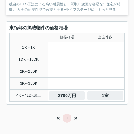
独自のI.D.S工法による高い耐震性と、間取り変更が容易なSI住宅が特
徴。 万全の耐震性能で家族を守る+ライフステージに...
もっと見る
東宿郷の掲載物件の価格相場
価格相場
空室件数
-
-
1R～1K
-
-
1DK～1LDK
-
-
2K～2LDK
-
-
3K～3LDK
2790万円
1室
4K～4LDK以上
1