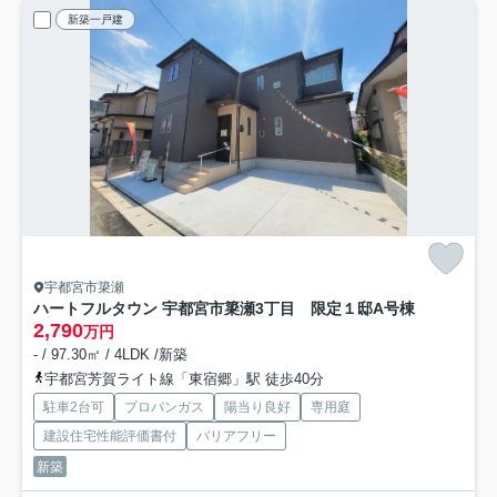
新築一戸建
宇都宮市簗瀬
ハートフルタウン 宇都宮市簗瀬3丁目 限定１邸
A号棟
2,790
万円
- / 97.30㎡ / 4LDK /新築
宇都宮芳賀ライト線「東宿郷」駅 徒歩40分
駐車2台可
プロパンガス
陽当り良好
専用庭
建設住宅性能評価書付
バリアフリー
新築