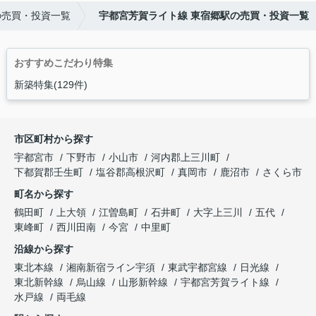
の売買・投資一覧
宇都宮芳賀ライト線 東宿郷駅の売買・投資一覧
おすすめこだわり特集
新築特集(129件)
市区町村から探す
宇都宮市
下野市
小山市
河内郡上三川町
下都賀郡壬生町
塩谷郡高根沢町
真岡市
鹿沼市
さくら市
町名から探す
鶴田町
上大領
江曽島町
石井町
大字上三川
五代
東峰町
西川田南
今宮
中里町
沿線から探す
東北本線
湘南新宿ライン宇須
東武宇都宮線
日光線
東北新幹線
烏山線
山形新幹線
宇都宮芳賀ライト線
水戸線
両毛線