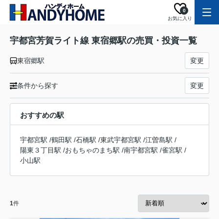
0
お気に入り
宇都宮芳賀ライト線 東宿郷駅の売買・投資一覧
東宿郷駅
変更
条件から探す
変更
おすすめの駅
宇都宮駅
/
鶴田駅
/
石橋駅
/
東武宇都宮駅
/
江曽島駅
/
陽東３丁目駅
/
おもちゃのまち駅
/
南宇都宮駅
/
雀宮駅
/
小山駅
1
件