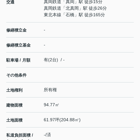
真岡鉄道
「
真岡
」駅 徒歩15分
交通
真岡鉄道
「
北真岡
」駅 徒歩26分
東北本線
「
石橋
」駅 徒歩165分
-
修繕積立金
-
修繕積立基金
有(2台) / -
駐車場 / 月額
その他条件
所有権
土地権利
94.77㎡
建物面積
61.97坪(204.88㎡)
土地面積
-/済
私道負担面積 /