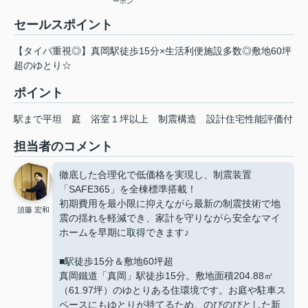
ーホン
セールスポイント
【タイパ重視◎】真岡駅徒歩15分×生活利便施設多数◎敷地60坪
超のゆとり☆
ポイント
駅まで平坦
庭
浴室１坪以上
制震構造
設計住宅性能評価付
担当者のコメント
徹底した合理化で低価格を実現し、制震装置
「SAFE365」を全棟標準搭載！
初期費用を最小限に抑えながら最新の制震技術で地
須藤 宏和
震の揺れを軽減でき、家計を守りながら安全なマイ
ホームを早期に取得できます♪
■駅徒歩15分＆敷地60坪超
真岡鐵道「真岡」駅徒歩15分。敷地面積204.88㎡
（61.97坪）のゆとりある住環境です。お庭や駐車ス
ペースにもゆとりが持てるため、のびのびとした新