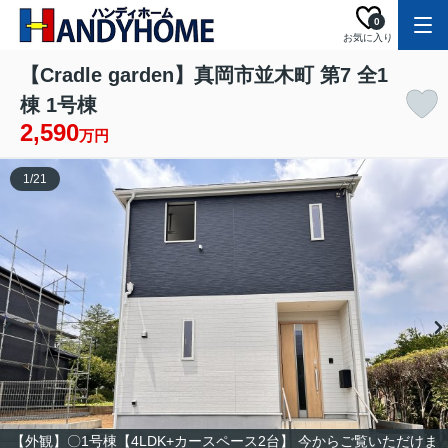
0
お気に入り
【Cradle garden】真岡市並木町 第7 全1
棟 1号棟
2,590
万円
1
/
21
【外観】〇1号棟【4LDK+カースペース2台】 今からご覧いただけま