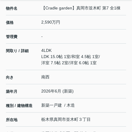
【Cradle garden】真岡市並木町 第7 全1棟
物件名
2,590万円
価格
-
管理費
4LDK
間取り / 詳細
LDK 15.0帖 1室
/
和室 4.5帖 1室
/
洋室 7.5帖 2室
/
洋室 6.0帖 1室
南西
向き
2026年6月 (新築)
築年月
新築一戸建 / 木造
種別 / 建物構造
栃木県
真岡市
並木町
３丁目
所在地