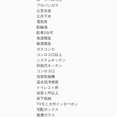
プロパンガス
公営水道
公共下水
電気有
駐輪場
駐車2台可
免震構造
耐震構造
ガスコンロ
コンロ２口以上
システムキッチン
対面式キッチン
コンロ３口
浴室乾燥機
温水洗浄便座
トイレ２ヶ所
浴室１坪以上
床下収納
TVモニタ付インターホン
宅配ボックス
複層ガラス