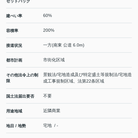
セットバック
60%
建ぺい率
200%
容積率
一方(南東 公道 6.0m)
接道状況
市街化区域
都市計画
景観法/宅地造成及び特定盛土等規制法/宅地造
その他法令上の制
限
成工事規制区域、法第22条区域
不要
国土法届出要否
近隣商業
用途地域
宅地 / -
地目 / 地勢