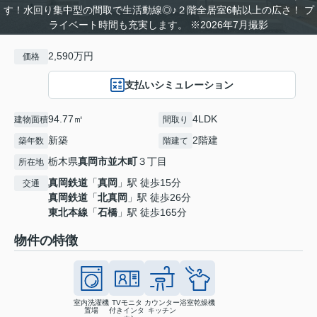
す！水回り集中型の間取で生活動線◎♪２階全居室6帖以上の広さ！ プ
ライベート時間も充実します。 ※2026年7月撮影
2,590万円
価格
支払いシミュレーション
94.77㎡
4LDK
建物面積
間取り
新築
2階建
築年数
階建て
栃木県
真岡市
並木町
３丁目
所在地
真岡鉄道
「
真岡
」駅 徒歩15分
交通
真岡鉄道
「
北真岡
」駅 徒歩26分
東北本線
「
石橋
」駅 徒歩165分
物件の特徴
室内洗濯機
TVモニタ
カウンター
浴室乾燥機
置場
付きインタ
キッチン