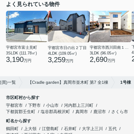
よく見られている物件
宇都宮市西川田南１丁目
宇都宮市富士見町
宇都宮市日の出２丁目
3LDK (96.05㎡)
3SLDK (111.78㎡)
4LDK (109.05㎡)
2,690
3,190
3,259
万円
万円
万円
売買)一覧
【Cradle garden】真岡市並木町 第7 全1棟
1号棟
市区町村から探す
宇都宮市
下野市
小山市
河内郡上三川町
下都賀郡壬生町
塩谷郡高根沢町
真岡市
鹿沼市
さくら市
町名から探す
鶴田町
上大領
江曽島町
石井町
大字上三川
五代