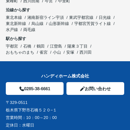
東峰町
西川田南
今宮
中里町
沿線から探す
東北本線
湘南新宿ライン宇須
東武宇都宮線
日光線
東北新幹線
烏山線
山形新幹線
宇都宮芳賀ライト線
水戸線
両毛線
駅から探す
宇都宮
石橋
鶴田
江曽島
陽東３丁目
おもちゃのまち
雀宮
小山
安塚
西川田
ハンディホーム株式会社
0285-38-6661
お問い合わせ
〒329-0511
栃木県下野市石橋５２０−１
営業時間：
10：00～20：00
定休日：
水曜日