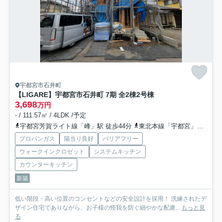
宇都宮市石井町
【LIGARE】宇都宮市石井町 7期 全2棟
2号棟
3,698
万円
- / 111.57㎡ / 4LDK /予定
宇都宮芳賀ライト線「峰」駅 徒歩44分
東北本線「宇都宮」駅 徒歩52分
プロパンガス
陽当り良好
バリアフリー
ウォークインクロゼット
システムキッチン
カウンターキッチン
新築
低い階段・高い位置のコンセントなどの安全設計を採用！ 洗練されたデ
ザイン住宅でありながら、お子様の怪我を防ぐ細やかな配慮...
もっと見
る