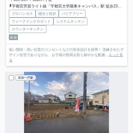
宇都宮芳賀ライト線「宇都宮大学陽東キャンパス」駅 徒歩23分
宇都
プロパンガス
陽当り良好
バリアフリー
ウォークインクロゼット
システムキッチン
カウンターキッチン
新築
低い階段・高い位置のコンセントなどの安全設計を採用！ 洗練されたデ
ザイン住宅でありながら、お子様の怪我を防ぐ細やかな配慮...
もっと見
る
新築一戸建