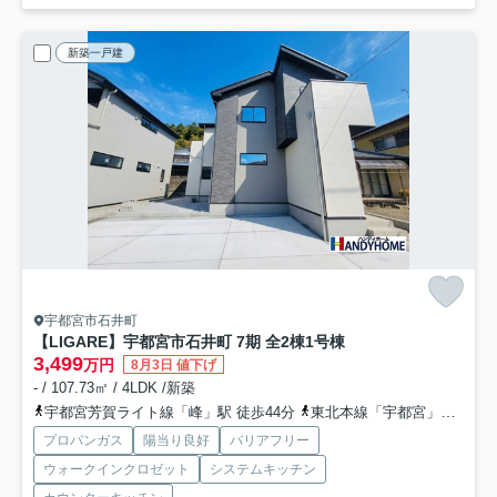
新築一戸建
宇都宮市石井町
【LIGARE】宇都宮市石井町 7期 全2棟
1号棟
3,499
万円
8月3日 値下げ
- / 107.73㎡ / 4LDK /新築
宇都宮芳賀ライト線「峰」駅 徒歩44分
東北本線「宇都宮」駅 徒歩52分
プロパンガス
陽当り良好
バリアフリー
ウォークインクロゼット
システムキッチン