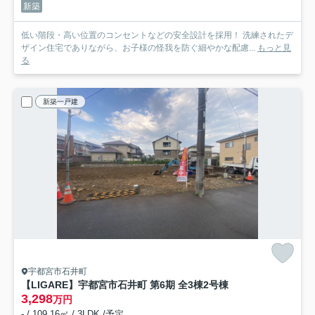
新築
低い階段・高い位置のコンセントなどの安全設計を採用！ 洗練されたデ
ザイン住宅でありながら、お子様の怪我を防ぐ細やかな配慮...
もっと見
る
新築一戸建
宇都宮市石井町
【LIGARE】宇都宮市石井町 第6期 全3棟
2号棟
3,298
万円
- / 109.16㎡ / 3LDK /予定