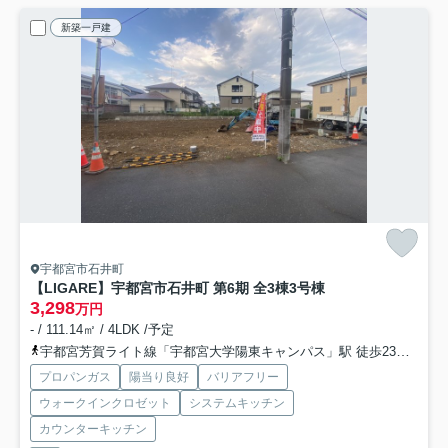
新築一戸建
宇都宮市石井町
【LIGARE】宇都宮市石井町 第6期 全3棟
3号棟
3,298
万円
- / 111.14㎡ / 4LDK /予定
宇都宮芳賀ライト線「宇都宮大学陽東キャンパス」駅 徒歩23分
宇都
プロパンガス
陽当り良好
バリアフリー
ウォークインクロゼット
システムキッチン
カウンターキッチン