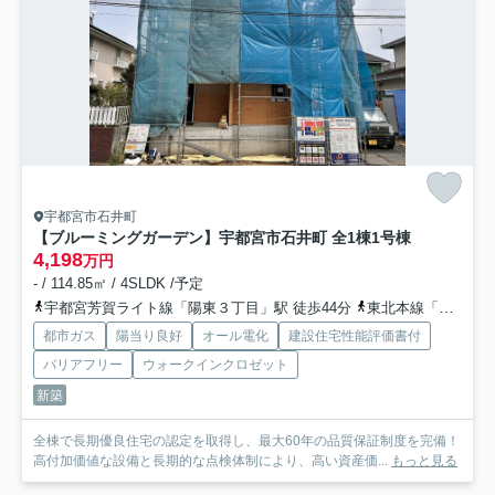
宇都宮市石井町
【ブルーミングガーデン】宇都宮市石井町 全1棟
1号棟
4,198
万円
- / 114.85㎡ / 4SLDK /予定
宇都宮芳賀ライト線「陽東３丁目」駅 徒歩44分
東北本線「宇都宮」駅 徒歩55分
都市ガス
陽当り良好
オール電化
建設住宅性能評価書付
バリアフリー
ウォークインクロゼット
新築
全棟で長期優良住宅の認定を取得し、最大60年の品質保証制度を完備！
高付加価値な設備と長期的な点検体制により、高い資産価...
もっと見る