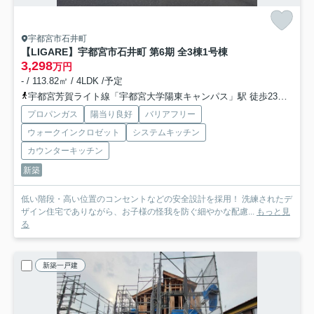
宇都宮市石井町
【LIGARE】宇都宮市石井町 第6期 全3棟
1号棟
3,298
万円
- / 113.82㎡ / 4LDK /予定
宇都宮芳賀ライト線「宇都宮大学陽東キャンパス」駅 徒歩23分
宇都
プロパンガス
陽当り良好
バリアフリー
ウォークインクロゼット
システムキッチン
カウンターキッチン
新築
低い階段・高い位置のコンセントなどの安全設計を採用！ 洗練されたデ
ザイン住宅でありながら、お子様の怪我を防ぐ細やかな配慮...
もっと見
る
新築一戸建