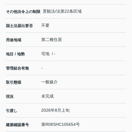
景観法/法第22条区域
その他法令上の制限
不要
国土法届出要否
第二種住居
用途地域
宅地 / -
地目 / 地勢
-
管理組合有無
一般媒介
取引態様
未完成
現況
2026年8月上旬
引渡し
第R08SHC105654号
建築確認番号