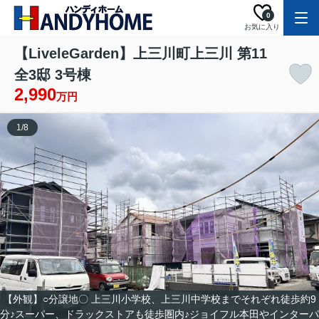
0
お気に入り
【LiveleGarden】上三川町上三川 第11
全3邸 3号棟
2,990
万円
1
/
8
【外観】○分譲地〇 上三川小学校、上三川中学校までそれぞれ徒歩約9
分♪スーパー、ドラックストアも徒歩圏内♪ジョイフル本田やインターパ