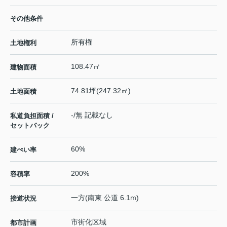
その他条件
所有権
土地権利
108.47㎡
建物面積
74.81坪(247.32㎡)
土地面積
-/無 記載なし
私道負担面積 /
セットバック
60%
建ぺい率
200%
容積率
一方(南東 公道 6.1m)
接道状況
市街化区域
都市計画