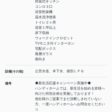
対面式キッチン
コンロ３口
浴室乾燥機
温水洗浄便座
トイレ２ヶ所
浴室１坪以上
床下収納
ウォークインクロゼット
TVモニタ付インターホン
宅配ボックス
複層ガラス
南向き
公営水道、本下水、個別ＬＰＧ
設備(その他)
◆新生活応援キャンペーン実施中◆
備考
ハンディホームでは、新生活を始める皆様へ
向けた特別企画を実施しております！
他社様のご提案でまだ決断しきれていない
方、一度ハンディホームへお問合せください
☆