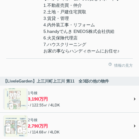
1.不動産売買・仲介
2.土地・戸建住宅買取
3.賃貸・管理
4.内外装工事・リフォーム
5.handyでんき ENEOS株式会社供給
6.火災保険代理店
7.ハウスクリーニング
お家の事ならハンディホームにお任せ♪
情報の見方
【LiveleGarden】上三川町上三川 第11 全3邸の他の物件
1号棟
3,190万円
- / 122.55㎡ / 4LDK
2号棟
2,790万円
- / 114.68㎡ / 4LDK