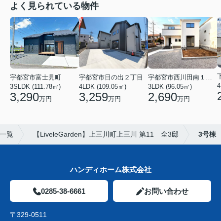
よく見られている物件
宇都宮市西川田南１丁目
宇都宮市富士見町
宇都宮市日の出２丁目
3LDK (96.05㎡)
3SLDK (111.78㎡)
4LDK (109.05㎡)
2,690
3,290
3,259
万円
万円
万円
)一覧
【LiveleGarden】上三川町上三川 第11 全3邸
3号棟
ハンディホーム株式会社
0285-38-6661
お問い合わせ
〒329-0511