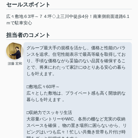
セールスポイント
広々敷地６3坪～７４坪◇上三川中徒歩4分！南東側前面道路6.1
ｍで駐車安心
担当者のコメント
グループ最大手の規模を活かし、価格と性能のバラ
ンスを追求。住宅性能表示で最高等級を取得してお
り、手頃な価格ながら妥協のない品質を確保するこ
須藤 宏和
とで、将来にわたって家計にゆとりある安心の暮ら
しを叶えます。
□敷地広々60坪～
広々とした敷地は、プライベート感も高く開放的な
暮らしを叶えます 。
□収納力でスッキリ生活
大容量パントリーやWIC、各所の棚など充実の収納
スペースを確保 。物の置き場所に困らないから、リ
ビングはいつも広々！忙しい共働き世帯も片付け時