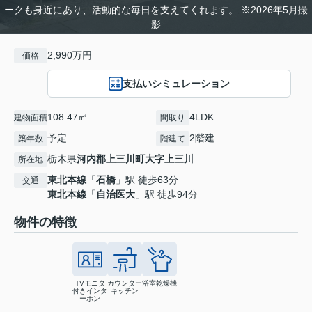
ークも身近にあり、活動的な毎日を支えてくれます。 ※2026年5月撮
影
2,990万円
価格
支払いシミュレーション
108.47㎡
4LDK
建物面積
間取り
予定
2階建
築年数
階建て
栃木県
河内郡上三川町
大字上三川
所在地
東北本線
「
石橋
」駅 徒歩63分
交通
東北本線
「
自治医大
」駅 徒歩94分
物件の特徴
TVモニタ
カウンター
浴室乾燥機
付きインタ
キッチン
ーホン