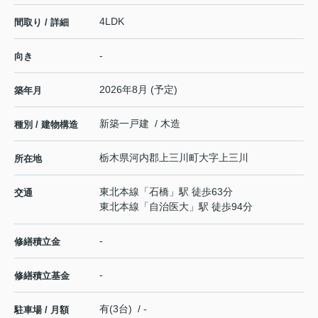
4LDK
間取り / 詳細
-
向き
2026年8月 (予定)
築年月
新築一戸建 / 木造
種別 / 建物構造
栃木県
河内郡上三川町
大字上三川
所在地
東北本線
「
石橋
」駅 徒歩63分
交通
東北本線
「
自治医大
」駅 徒歩94分
-
修繕積立金
-
修繕積立基金
有(3台) / -
駐車場 / 月額