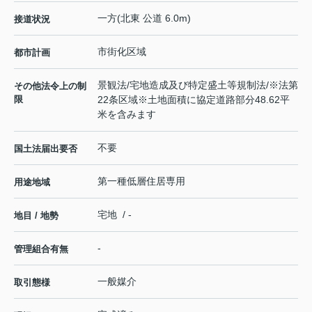
一方(北東 公道 6.0m)
接道状況
市街化区域
都市計画
景観法/宅地造成及び特定盛土等規制法/※法第
その他法令上の制
限
22条区域※土地面積に協定道路部分48.62平
米を含みます
不要
国土法届出要否
第一種低層住居専用
用途地域
宅地 / -
地目 / 地勢
-
管理組合有無
一般媒介
取引態様