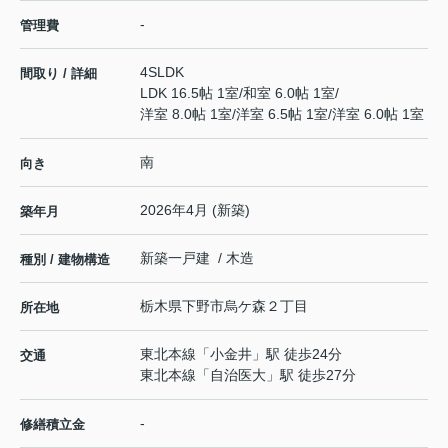
-
管理費
4SLDK
間取り / 詳細
LDK 16.5帖 1室
/
和室 6.0帖 1室
/
洋室 8.0帖 1室
/
洋室 6.5帖 1室
/
洋室 6.0帖 1室
南
向き
2026年4月 (新築)
築年月
新築一戸建 / 木造
種別 / 建物構造
栃木県
下野市
烏ケ森
２丁目
所在地
東北本線
「
小金井
」駅 徒歩24分
交通
東北本線
「
自治医大
」駅 徒歩27分
-
修繕積立金