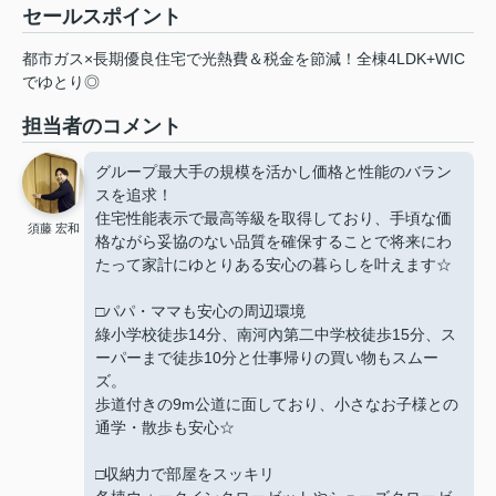
セールスポイント
都市ガス×長期優良住宅で光熱費＆税金を節減！全棟4LDK+WIC
でゆとり◎
担当者のコメント
グループ最大手の規模を活かし価格と性能のバラン
スを追求！
住宅性能表示で最高等級を取得しており、手頃な価
須藤 宏和
格ながら妥協のない品質を確保することで将来にわ
たって家計にゆとりある安心の暮らしを叶えます☆
□パパ・ママも安心の周辺環境
綠小学校徒歩14分、南河內第二中学校徒歩15分、ス
ーパーまで徒歩10分と仕事帰りの買い物もスムー
ズ。
歩道付きの9m公道に面しており、小さなお子様との
通学・散歩も安心☆
□収納力で部屋をスッキリ