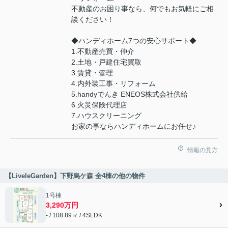
不動産のお困り事なら、何でもお気軽にご相
談ください！
◆ハンディホーム7つの安心サポート◆
1.不動産売買・仲介
2.土地・戸建住宅買取
3.賃貸・管理
4.内外装工事・リフォーム
5.handyでんき ENEOS株式会社供給
6.火災保険代理店
7.ハウスクリーニング
お家の事ならハンディホームにお任せ♪
情報の見方
【LiveleGarden】下野烏ケ森 全4棟の他の物件
1号棟
3,290万円
- / 108.89㎡ / 4SLDK