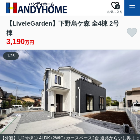
0
お気に入り
【LiveleGarden】下野烏ケ森 全4棟 2号
棟
3,190
万円
1
/
25
【外観】〇2号棟〇 4LDK+2WIC+カースペース2台 道路から少し奥まっ