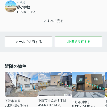
小学校
緑小学校
1100ｍ（14分）
すべて見る
メールで共有する
LINEで共有する
近隣の物件
下野市小金井３丁目
下野市笹原
下野市川中子
4SDK (112.61㎡)
5LDK (159.34㎡)
4
3LDK (103.51㎡)