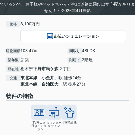
ているので、お子様やペットちゃんが急に道路に飛び出す心配がありま
せん！ ※2026年4月撮影
3,190万円
価格
支払いシミュレーション
108.47㎡
4SLDK
建物面積
間取り
新築
2階建
築年数
階建て
栃木県
下野市
烏ケ森
２丁目
所在地
東北本線
「
小金井
」駅 徒歩24分
交通
東北本線
「
自治医大
」駅 徒歩27分
物件の特徴
TVモニタ
カウンター
浴室乾燥機
付きインタ
キッチン
ーホン