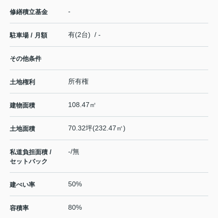
-
修繕積立基金
有(2台) / -
駐車場 / 月額
その他条件
所有権
土地権利
108.47㎡
建物面積
70.32坪(232.47㎡)
土地面積
-/無
私道負担面積 /
セットバック
50%
建ぺい率
80%
容積率