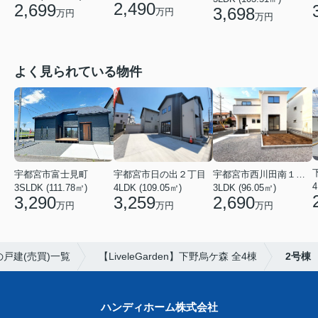
2,490
2,699
3,698
万円
万円
万円
よく見られている物件
宇都宮市西川田南１丁目
宇都宮市富士見町
宇都宮市日の出２丁目
3LDK (96.05㎡)
3SLDK (111.78㎡)
4LDK (109.05㎡)
2,690
3,290
3,259
万円
万円
万円
戸建(売買)一覧
【LiveleGarden】下野烏ケ森 全4棟
2号棟
ハンディホーム株式会社