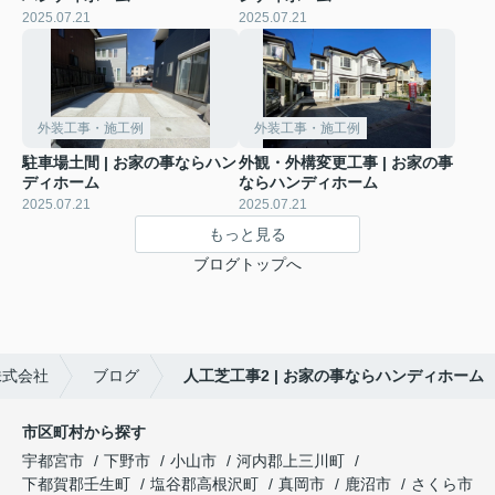
2025.07.21
2025.07.21
外装工事・施工例
外装工事・施工例
駐車場土間 | お家の事ならハン
外観・外構変更工事 | お家の事
ディホーム
ならハンディホーム
2025.07.21
2025.07.21
もっと見る
ブログトップへ
株式会社
ブログ
人工芝工事2 | お家の事ならハンディホーム
市区町村から探す
宇都宮市
下野市
小山市
河内郡上三川町
下都賀郡壬生町
塩谷郡高根沢町
真岡市
鹿沼市
さくら市