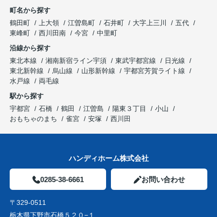
町名から探す
鶴田町
上大領
江曽島町
石井町
大字上三川
五代
東峰町
西川田南
今宮
中里町
沿線から探す
東北本線
湘南新宿ライン宇須
東武宇都宮線
日光線
東北新幹線
烏山線
山形新幹線
宇都宮芳賀ライト線
水戸線
両毛線
駅から探す
宇都宮
石橋
鶴田
江曽島
陽東３丁目
小山
おもちゃのまち
雀宮
安塚
西川田
ハンディホーム株式会社
0285-38-6661
お問い合わせ
〒329-0511
栃木県下野市石橋５２０−１