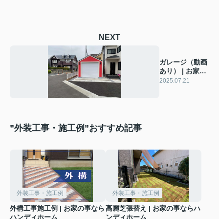
NEXT
ガレージ（動画
あり） | お家の
事ならハンディ
2025.07.21
ホーム
”外装工事・施工例”おすすめ記事
外装工事・施工例
外装工事・施工例
外構工事施工例 | お家の事なら
高麗芝張替え | お家の事ならハ
ハンディホーム
ンディホーム