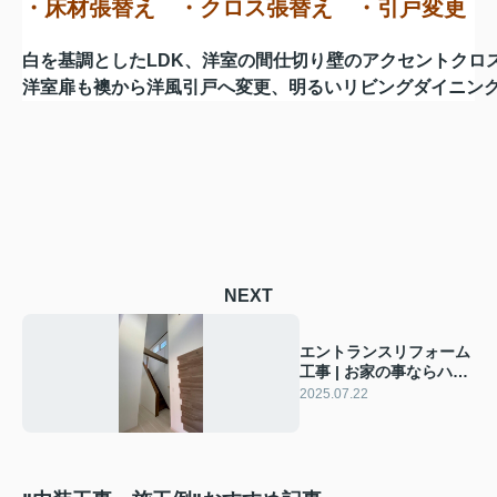
・床材張替え ・クロス張替え ・引戸変更
白を基調としたLDK、洋室の間仕切り壁のアクセントクロ
洋室扉も襖から洋風引戸へ変更、明るいリビングダイニン
NEXT
エントランスリフォーム
工事 | お家の事ならハン
ディホーム
2025.07.22