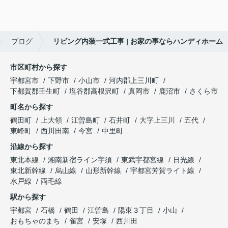
ブログ
リビング内装一式工事 | お家の事ならハンディホーム
市区町村から探す
宇都宮市
下野市
小山市
河内郡上三川町
下都賀郡壬生町
塩谷郡高根沢町
真岡市
鹿沼市
さくら市
町名から探す
鶴田町
上大領
江曽島町
石井町
大字上三川
五代
東峰町
西川田南
今宮
中里町
沿線から探す
東北本線
湘南新宿ライン宇須
東武宇都宮線
日光線
東北新幹線
烏山線
山形新幹線
宇都宮芳賀ライト線
水戸線
両毛線
駅から探す
宇都宮
石橋
鶴田
江曽島
陽東３丁目
小山
おもちゃのまち
雀宮
安塚
西川田