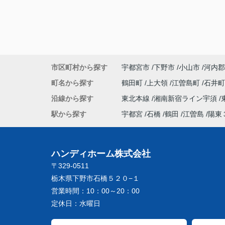
市区町村から探す
宇都宮市
下野市
小山市
河内郡
町名から探す
鶴田町
上大領
江曽島町
石井
沿線から探す
東北本線
湘南新宿ライン宇須
駅から探す
宇都宮
石橋
鶴田
江曽島
陽東
ハンディホーム株式会社
〒329-0511
栃木県下野市石橋５２０−１
営業時間：
10：00～20：00
定休日：
水曜日