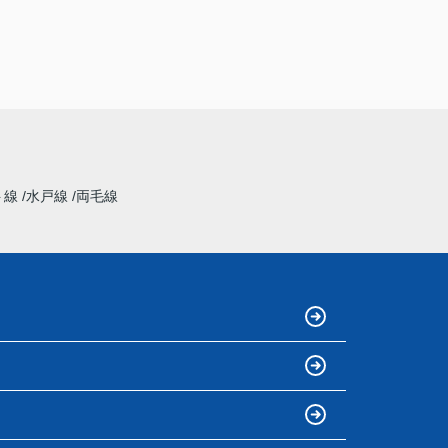
ト線
水戸線
両毛線