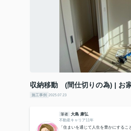
収納移動 (間仕切りの為) | 
施工事例
2025.07.23
大島 康弘
筆者
不動産キャリア11年
「住まいを通じて人生を豊かにするこ