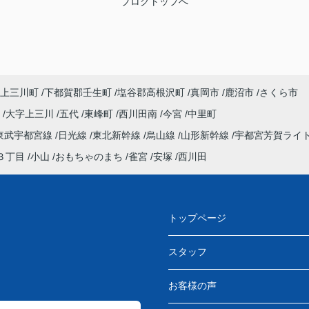
ブログトップへ
上三川町
下都賀郡壬生町
塩谷郡高根沢町
真岡市
鹿沼市
さくら市
町
大字上三川
五代
東峰町
西川田南
今宮
中里町
東武宇都宮線
日光線
東北新幹線
烏山線
山形新幹線
宇都宮芳賀ライ
３丁目
小山
おもちゃのまち
雀宮
安塚
西川田
トップページ
スタッフ
お客様の声