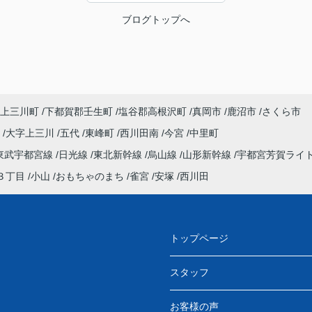
ブログトップへ
上三川町
下都賀郡壬生町
塩谷郡高根沢町
真岡市
鹿沼市
さくら市
町
大字上三川
五代
東峰町
西川田南
今宮
中里町
東武宇都宮線
日光線
東北新幹線
烏山線
山形新幹線
宇都宮芳賀ライ
３丁目
小山
おもちゃのまち
雀宮
安塚
西川田
トップページ
スタッフ
お客様の声