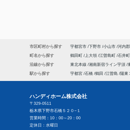
市区町村から探す
宇都宮市
下野市
小山市
河内郡
町名から探す
鶴田町
上大領
江曽島町
石井
沿線から探す
東北本線
湘南新宿ライン宇須
駅から探す
宇都宮
石橋
鶴田
江曽島
陽東
ハンディホーム株式会社
〒329-0511
栃木県下野市石橋５２０−１
営業時間：
10：00～20：00
定休日：
水曜日