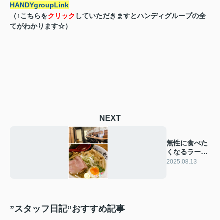
HANDYgroupLink
（↑こちらを
クリック
していただきますとハンディグループの全
てがわかります☆）
NEXT
無性に食べた
くなるラーメ
ン！！
2025.08.13
”スタッフ日記”おすすめ記事