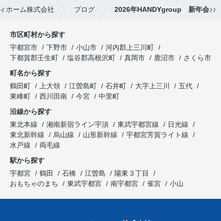
ィホーム株式会社
ブログ
2026年HANDYgroup 新年会♪♪
市区町村から探す
宇都宮市
下野市
小山市
河内郡上三川町
下都賀郡壬生町
塩谷郡高根沢町
真岡市
鹿沼市
さくら市
町名から探す
鶴田町
上大領
江曽島町
石井町
大字上三川
五代
東峰町
西川田南
今宮
中里町
沿線から探す
東北本線
湘南新宿ライン宇須
東武宇都宮線
日光線
東北新幹線
烏山線
山形新幹線
宇都宮芳賀ライト線
水戸線
両毛線
駅から探す
宇都宮
鶴田
石橋
江曽島
陽東３丁目
おもちゃのまち
東武宇都宮
南宇都宮
雀宮
小山