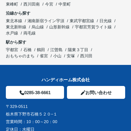
東峰町
西川田南
今宮
中里町
沿線から探す
東北本線
湘南新宿ライン宇須
東武宇都宮線
日光線
東北新幹線
烏山線
山形新幹線
宇都宮芳賀ライト線
水戸線
両毛線
駅から探す
宇都宮
石橋
鶴田
江曽島
陽東３丁目
おもちゃのまち
雀宮
小山
安塚
西川田
ハンディホーム株式会社
0285-38-6661
お問い合わせ
〒329-0511
栃木県下野市石橋５２０−１
営業時間：
10：00～20：00
定休日：
水曜日