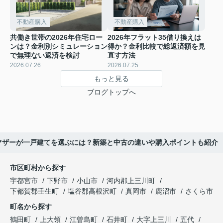
不動産購入
不動産購入
共働き世帯の2026年住宅ロー
2026年フラット35借り換えは
ンは？金利別シミュレーション
得か？金利比較で総返済額を見
で無理ない返済を検討
直す方法
2026.07.26
2026.07.25
もっと見る
ブログトップへ
マザーが一戸建てを選ぶには？新築と中古の違いや購入ポイントも紹介
市区町村から探す
宇都宮市
下野市
小山市
河内郡上三川町
下都賀郡壬生町
塩谷郡高根沢町
真岡市
鹿沼市
さくら市
町名から探す
鶴田町
上大領
江曽島町
石井町
大字上三川
五代