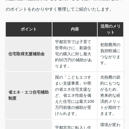
のポイントをわかりやすく整理してご紹介いたします。
活用のメリ
ポイント
内容
ット
宇都宮市では子育て
初期費用の
世帯向けに、新築住
負担軽減に
住宅取得支援補助金
宅の購入に対し最大
つながりま
約50万円の補助があ
す。
ります。
国の「こどもエコす
光熱費の節
まい支援事業」や県
約にもつな
の省エネ住宅支援な
がるため、
省エネ・エコ住宅補助
ど、省エネ性能を備
将来的な経
制度
えた住宅には最大100
済的メリッ
万円前後の補助が受
トが期待で
けられます。
きます。
環境が変わ
宇都宮市に転入し住