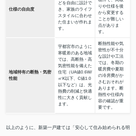
どを自由に設計で
りや仕様を後
仕様の自由度
き、家族のライフ
から変更する
スタイルに合わせ
ことが難しい
た住まいが作れま
点がありま
す。
す。
断熱性能や気
宇都宮市のように
密性が不十分
寒暖差のある地域
な設計や工法
では、高断熱・高
では、冬期の
気密性能を備えた
暖房費や夏期
地域特有の断熱・気密
住宅（UA値0.6W/
の冷房費がか
性能
㎡K以下、C値1.0
さむおそれが
以下など）は、光
あります。断
熱費の削減と快適
熱性や仕様内
性に大きく貢献し
容の確認が重
ます。
要です。
以上のように、新築一戸建ては「安心して住み始められる明