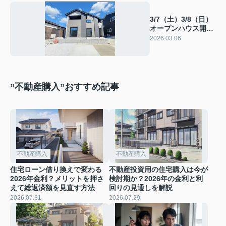
3/7（土）3/8（日）
オープンハウス開催
♪
2026.03.06
”不動産購入”おすすめ記事
不動産購入
不動産購入
住宅ローン借り換えで変わる
不動産投資用の住宅購入は今が
2026年金利？メリットを押さ
検討期か？2026年の金利と利
えて総返済額を見直す方法
回りの見通しを解説
2026.07.31
2026.07.29