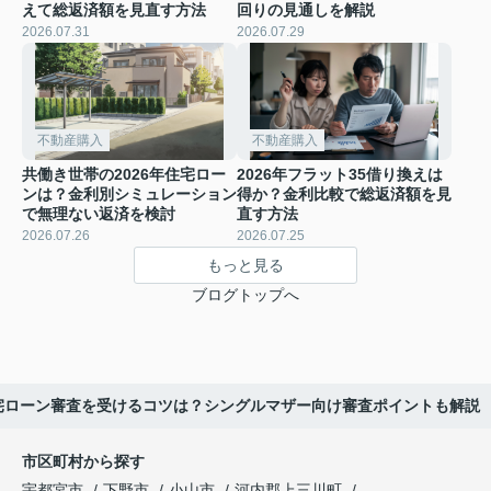
えて総返済額を見直す方法
回りの見通しを解説
2026.07.31
2026.07.29
不動産購入
不動産購入
共働き世帯の2026年住宅ロー
2026年フラット35借り換えは
ンは？金利別シミュレーション
得か？金利比較で総返済額を見
で無理ない返済を検討
直す方法
2026.07.26
2026.07.25
もっと見る
ブログトップへ
宅ローン審査を受けるコツは？シングルマザー向け審査ポイントも解説
市区町村から探す
宇都宮市
下野市
小山市
河内郡上三川町