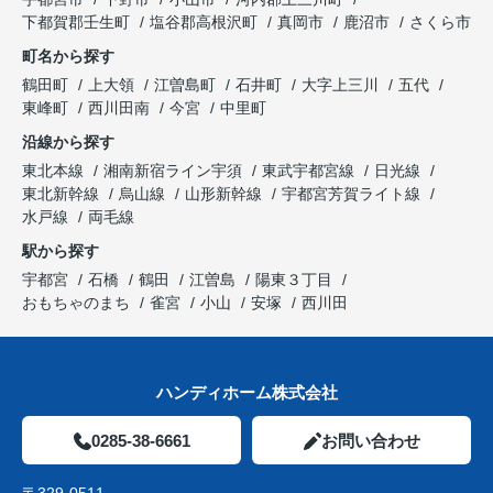
下都賀郡壬生町
塩谷郡高根沢町
真岡市
鹿沼市
さくら市
町名から探す
鶴田町
上大領
江曽島町
石井町
大字上三川
五代
東峰町
西川田南
今宮
中里町
沿線から探す
東北本線
湘南新宿ライン宇須
東武宇都宮線
日光線
東北新幹線
烏山線
山形新幹線
宇都宮芳賀ライト線
水戸線
両毛線
駅から探す
宇都宮
石橋
鶴田
江曽島
陽東３丁目
おもちゃのまち
雀宮
小山
安塚
西川田
ハンディホーム株式会社
0285-38-6661
お問い合わせ