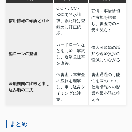
CIC・JICC・
延滞・事故情報
KSCで開示請
の有無を把握
信用情報の確認と訂正
求。誤記録は登
し、審査での不
録元に訂正依
安を減らす
頼。
カードローンな
借入可能額の増
どを完済・解約
他ローンの整理
加や返済負担の
し、返済負担率
軽減につながる
を改善。
仮審査→本審査
審査通過の可能
の流れを理解
性を高めつつ、
金融機関の比較と申し
し、申し込みタ
信用情報への影
込み順の工夫
イミングに注
響を最小限に抑
意。
える
まとめ