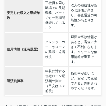
正社員や同じ
収入の継続性があ
職場での長期
ると評価が高ま
安定した収入と勤続年
勤務、パート
り、審査通過の可
数
でも一定期間
能性が高まりま
継続している
す。
こと
延滞や事故情報が
クレジットカ
あると、審査に大
ードやローン
きく不利になりま
信用情報（返済履歴）
の延滞・返済
す。クリーンな信
状況
用情報が重要で
す。
年収に対する
負担率が低いほ
住宅ローン返
ど、安定して返済
返済負担率
済額の割合
できると判断され
（目安は25％
やすくなります。
前後）