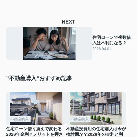
NEXT
住宅ローンで複数借
入は不利になる？お
まとめローンで解消
2026.04.01
方法を知る
”不動産購入”おすすめ記事
不動産購入
不動産購入
住宅ローン借り換えで変わる
不動産投資用の住宅購入は今が
2026年金利？メリットを押さ
検討期か？2026年の金利と利