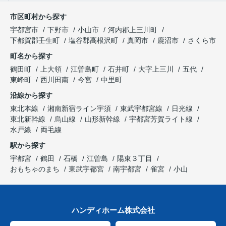
市区町村から探す
宇都宮市
下野市
小山市
河内郡上三川町
下都賀郡壬生町
塩谷郡高根沢町
真岡市
鹿沼市
さくら市
町名から探す
鶴田町
上大領
江曽島町
石井町
大字上三川
五代
東峰町
西川田南
今宮
中里町
沿線から探す
東北本線
湘南新宿ライン宇須
東武宇都宮線
日光線
東北新幹線
烏山線
山形新幹線
宇都宮芳賀ライト線
水戸線
両毛線
駅から探す
宇都宮
鶴田
石橋
江曽島
陽東３丁目
おもちゃのまち
東武宇都宮
南宇都宮
雀宮
小山
ハンディホーム株式会社