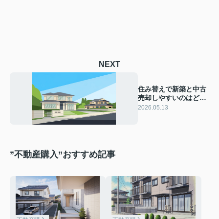
NEXT
住み替えで新築と中古
売却しやすいのはどっ
ち？将来の資産価値を
2026.05.13
踏まえた選び方を解説
”不動産購入”おすすめ記事