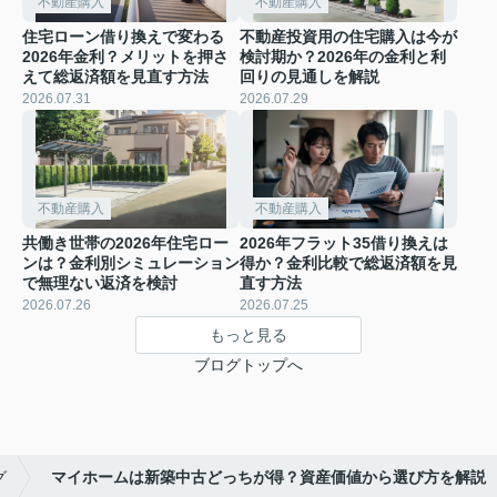
不動産購入
不動産購入
住宅ローン借り換えで変わる
不動産投資用の住宅購入は今が
2026年金利？メリットを押さ
検討期か？2026年の金利と利
えて総返済額を見直す方法
回りの見通しを解説
2026.07.31
2026.07.29
不動産購入
不動産購入
共働き世帯の2026年住宅ロー
2026年フラット35借り換えは
ンは？金利別シミュレーション
得か？金利比較で総返済額を見
で無理ない返済を検討
直す方法
2026.07.26
2026.07.25
もっと見る
ブログトップへ
グ
マイホームは新築中古どっちが得？資産価値から選び方を解説