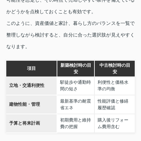
かどうかを点検しておくことも有効です。
このように、資産価値と家計、暮らし方のバランスを一覧で
整理しながら検討すると、自分に合った選択肢が見えやすく
なります。
新築検討時の目
中古検討時の目
項目
安
安
駅徒歩や通勤時
利便性と価格水
立地・交通利便性
間の短さ
準の均衡
最新基準の耐震
性能評価と修繕
建物性能・管理
省エネ
履歴確認
初期費用と維持
購入後リフォー
予算と将来計画
費の把握
ム費用含む