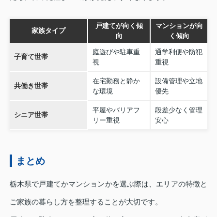
戸建てが向く傾
マンションが向
家族タイプ
向
く傾向
庭遊びや駐車重
通学利便や防犯
子育て世帯
視
重視
在宅勤務と静か
設備管理や立地
共働き世帯
な環境
優先
平屋やバリアフ
段差少なく管理
シニア世帯
リー重視
安心
まとめ
栃木県で戸建てかマンションかを選ぶ際は、エリアの特徴と
ご家族の暮らし方を整理することが大切です。