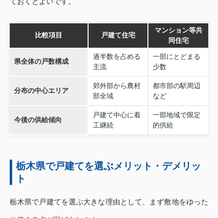
ておくとよいです。
マンション等共
比較項目
戸建て住宅
同住宅
過半数を占める
一部にとどまる
県全体の戸数構成
主流
少数
郊外部から農村
都市部の駅周辺
分布の中心エリア
部全域
など
戸建て中心に着
一部地域で限定
今後の供給傾向
工継続
的供給
栃木県で戸建てを選ぶメリット・デメリッ
ト
栃木県で戸建てを選ぶ大きな理由として、まず敷地をゆった