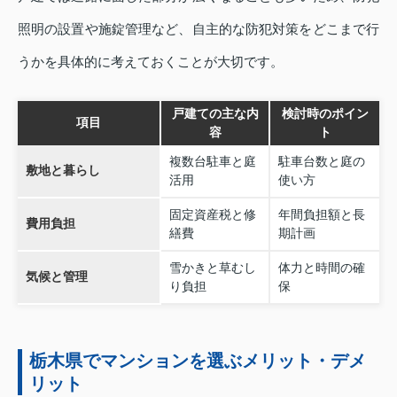
照明の設置や施錠管理など、自主的な防犯対策をどこまで行
うかを具体的に考えておくことが大切です。
戸建ての主な内
検討時のポイン
項目
容
ト
複数台駐車と庭
駐車台数と庭の
敷地と暮らし
活用
使い方
固定資産税と修
年間負担額と長
費用負担
繕費
期計画
雪かきと草むし
体力と時間の確
気候と管理
り負担
保
栃木県でマンションを選ぶメリット・デメ
リット