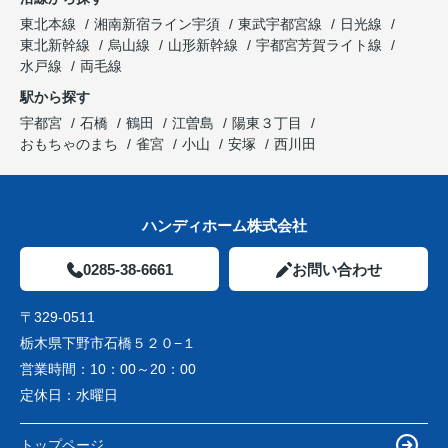
東北本線
湘南新宿ライン宇須
東武宇都宮線
日光線
東北新幹線
烏山線
山形新幹線
宇都宮芳賀ライト線
水戸線
両毛線
駅から探す
宇都宮
石橋
鶴田
江曽島
陽東３丁目
おもちゃのまち
雀宮
小山
安塚
西川田
ハンディホーム株式会社
0285-38-6661
お問い合わせ
〒329-0511
栃木県下野市石橋５２０−１
営業時間：
10：00～20：00
定休日：
水曜日
トップページ