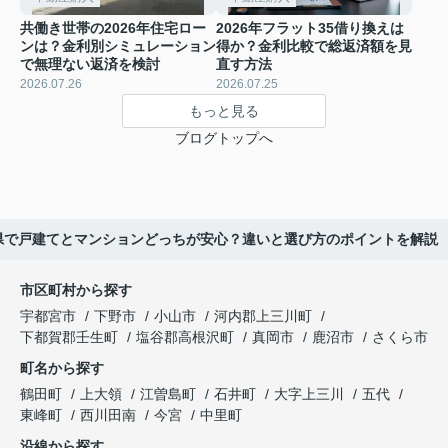
共働き世帯の2026年住宅ロー
2026年フラット35借り換えは
ンは？金利別シミュレーション
得か？金利比較で総返済額を見
で無理ない返済を検討
直す方法
2026.07.26
2026.07.25
もっと見る
ブログトップへ
県で戸建てとマンションどっちが安心？違いと選び方のポイントを解説
市区町村から探す
宇都宮市
下野市
小山市
河内郡上三川町
下都賀郡壬生町
塩谷郡高根沢町
真岡市
鹿沼市
さくら市
町名から探す
鶴田町
上大領
江曽島町
石井町
大字上三川
五代
東峰町
西川田南
今宮
中里町
沿線から探す