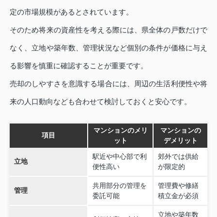
定の市場規模があるとされています。
そのため将来の資産性を考える際には、県全体の戸数だけで
なく、立地や築年数、管理状況など個別の条件が価格に与え
る影響を慎重に確認することが重要です。
売却のしやすさを意識する場合には、周辺の生活利便性や将
来の人口動向なども合わせて検討しておくと安心です。
マンションのメリ
マンションの
項目
ット
デメリット
駅近や中心部で利
郊外では供給
立地
便性高い
が限定的
共用部分の管理を
管理費や修繕
管理
委託可能
積立金が必須
立地や築年数