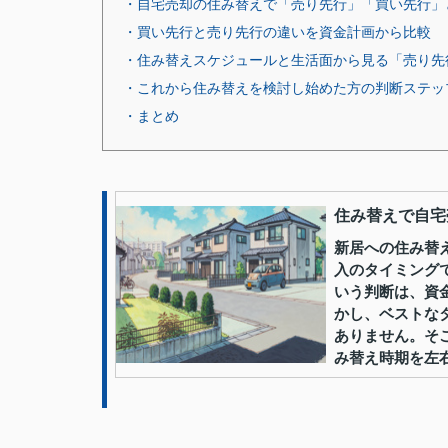
・自宅売却の住み替えで「売り先行」「買い先行」
・買い先行と売り先行の違いを資金計画から比較
・住み替えスケジュールと生活面から見る「売り先
・これから住み替えを検討し始めた方の判断ステッ
・まとめ
住み替えで自宅
新居への住み替
入のタイミング
いう判断は、資
かし、ベストな
ありません。そ
み替え時期を左右