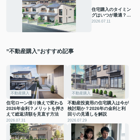
住宅購入のタイミン
グはいつが最適？
2026年に金利が上が
2026.07.11
る前の判断ポイント
”不動産購入”おすすめ記事
不動産購入
不動産購入
住宅ローン借り換えで変わる
不動産投資用の住宅購入は今が
2026年金利？メリットを押さ
検討期か？2026年の金利と利
えて総返済額を見直す方法
回りの見通しを解説
2026.07.31
2026.07.29