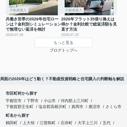
不動産購入
不動産購入
共働き世帯の2026年住宅ロー
2026年フラット35借り換えは
ンは？金利別シミュレーション
得か？金利比較で総返済額を見
で無理ない返済を検討
直す方法
2026.07.26
2026.07.25
もっと見る
ブログトップへ
局面の2026年はどう動く？不動産投資戦略と住宅購入の判断軸を解説
市区町村から探す
宇都宮市
下野市
小山市
河内郡上三川町
下都賀郡壬生町
塩谷郡高根沢町
真岡市
鹿沼市
さくら市
町名から探す
鶴田町
上大領
江曽島町
石井町
大字上三川
五代