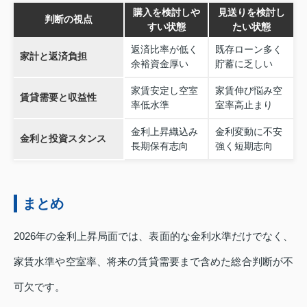
購入を検討しや
見送りを検討し
判断の視点
すい状態
たい状態
返済比率が低く
既存ローン多く
家計と返済負担
余裕資金厚い
貯蓄に乏しい
家賃安定し空室
家賃伸び悩み空
賃貸需要と収益性
率低水準
室率高止まり
金利上昇織込み
金利変動に不安
金利と投資スタンス
長期保有志向
強く短期志向
まとめ
2026年の金利上昇局面では、表面的な金利水準だけでなく、
家賃水準や空室率、将来の賃貸需要まで含めた総合判断が不
可欠です。