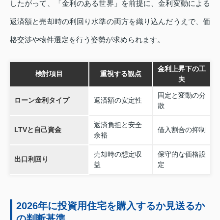
したがって、「金利のある世界」を前提に、金利変動による
返済額と売却時の利回り水準の両方を織り込んだうえで、価
格交渉や物件選定を行う姿勢が求められます。
金利上昇下の工
検討項目
重視する観点
夫
固定と変動の分
ローン金利タイプ
返済額の安定性
散
返済負担と安全
LTVと自己資金
借入割合の抑制
余裕
売却時の想定収
保守的な価格設
出口利回り
益
定
2026年に投資用住宅を購入するか見送るか
の判断基準