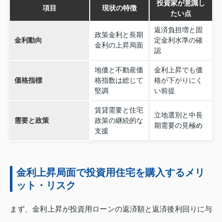
投資家が意識し
項目
現状の特徴
たい点
返済負担増と固
政策金利と長期
金利動向
定金利水準の確
金利の上昇局面
認
地価と不動産価
金利上昇でも価
価格指標
格指数は総じて
格が下がりにく
堅調
い前提
賃貸需要と住宅
立地選別と中長
需要と政策
政策の継続的な
期需要の見極め
支援
金利上昇局面で投資用住宅を購入するメリ
ット・リスク
まず、金利上昇が投資用ローンの返済額と返済後利回りに与