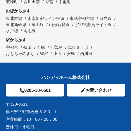
東峰町
西川田南
今宮
中里町
沿線から探す
東北本線
湘南新宿ライン宇須
東武宇都宮線
日光線
東北新幹線
烏山線
山形新幹線
宇都宮芳賀ライト線
水戸線
両毛線
駅から探す
宇都宮
鶴田
石橋
江曽島
陽東３丁目
おもちゃのまち
雀宮
小山
安塚
西川田
ハンディホーム株式会社
0285-38-6661
お問い合わせ
〒329-0511
栃木県下野市石橋５２０−１
営業時間：
10：00～20：00
定休日：
水曜日