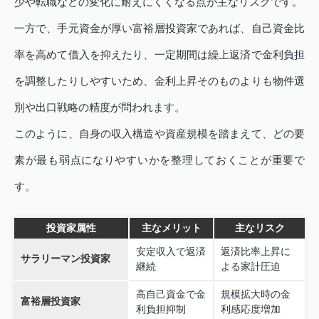
少や転職などの変化に耐えにくくなる点が主なリスクです。
一方で、手元資金が厚い富裕層投資家であれば、自己資金比
率を高めて借入を抑えたり、一定期間は繰上返済で金利負担
を調整したりしやすいため、金利上昇そのものよりも物件選
別や出口戦略の精度が問われます。
このように、自身の収入構造や資産規模を踏まえて、どの要
素が最も弱点になりやすいかを整理しておくことが重要で
す。
投資家属性
主なメリット
主なリスク
安定収入で返済
返済比率上昇に
サラリーマン投資家
継続
よる家計圧迫
高自己資金で金
規模拡大時の金
富裕層投資家
利負担抑制
利感応度増加