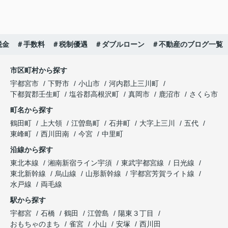
税金 ＃手数料 ＃税制優遇 ＃ダブルローン ＃不動産のブログ一覧
市区町村から探す
宇都宮市
下野市
小山市
河内郡上三川町
下都賀郡壬生町
塩谷郡高根沢町
真岡市
鹿沼市
さくら市
町名から探す
鶴田町
上大領
江曽島町
石井町
大字上三川
五代
東峰町
西川田南
今宮
中里町
沿線から探す
東北本線
湘南新宿ライン宇須
東武宇都宮線
日光線
東北新幹線
烏山線
山形新幹線
宇都宮芳賀ライト線
水戸線
両毛線
駅から探す
宇都宮
石橋
鶴田
江曽島
陽東３丁目
おもちゃのまち
雀宮
小山
安塚
西川田