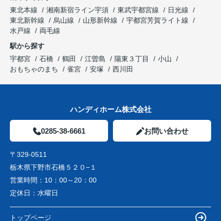
東北本線
湘南新宿ライン宇須
東武宇都宮線
日光線
東北新幹線
烏山線
山形新幹線
宇都宮芳賀ライト線
水戸線
両毛線
駅から探す
宇都宮
石橋
鶴田
江曽島
陽東３丁目
小山
おもちゃのまち
雀宮
安塚
西川田
ハンディホーム株式会社
0285-38-6661
お問い合わせ
〒329-0511
栃木県下野市石橋５２０−１
営業時間：
10：00～20：00
定休日：
水曜日
トップページ