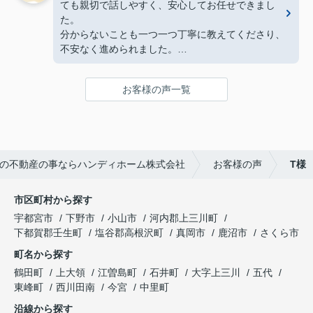
ても親切で話しやすく、安心してお任せできまし
た。
分からないことも一つ一つ丁寧に教えてくださり、
不安なく進められました。
引き渡し後も気にかけてくださって、本当に心強い
です。担当していただけて良かったと心から思いま
お客様の声一覧
す。
今後とも宜しくお願い致します！
の不動産の事ならハンディホーム株式会社
お客様の声
T様
市区町村から探す
宇都宮市
下野市
小山市
河内郡上三川町
下都賀郡壬生町
塩谷郡高根沢町
真岡市
鹿沼市
さくら市
町名から探す
鶴田町
上大領
江曽島町
石井町
大字上三川
五代
東峰町
西川田南
今宮
中里町
沿線から探す