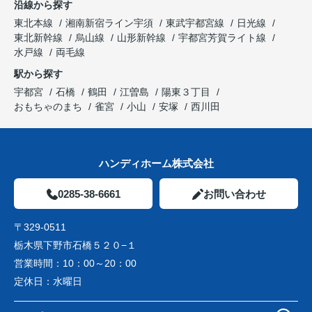
沿線から探す
東北本線
湘南新宿ライン宇須
東武宇都宮線
日光線
東北新幹線
烏山線
山形新幹線
宇都宮芳賀ライト線
水戸線
両毛線
駅から探す
宇都宮
石橋
鶴田
江曽島
陽東３丁目
おもちゃのまち
雀宮
小山
安塚
西川田
ハンディホーム株式会社
0285-38-6661
お問い合わせ
〒329-0511
栃木県下野市石橋５２０−１
営業時間：
10：00～20：00
定休日：
水曜日