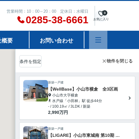
営業時間：10：00～20：00 定休日：水曜日
0
0285-38-6661
お気に入り
社概要
お問い合わせ
物件を閉じる
物件を閉じる
条件を指定
新築一戸建
【WellBase】小山市横倉 全3区画
小山市大字横倉
水戸線「小田林」駅 徒歩44分
- / 100.19㎡ / 3LDK / 新築
2,990
万円
新築一戸建
【LIGARE】小山市東城南 第10期 全2棟