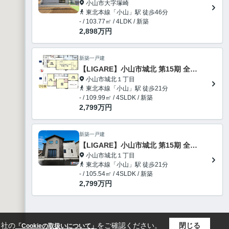
小山市大字塚崎
東北本線「小山」駅 徒歩46分
- / 103.77㎡ / 4LDK / 新築
2,898
万円
新築一戸建
【LIGARE】小山市城北 第15期 全2棟
小山市城北１丁目
東北本線「小山」駅 徒歩21分
- / 109.99㎡ / 4SLDK / 新築
2,799
万円
新築一戸建
【LIGARE】小山市城北 第15期 全2棟
小山市城北１丁目
東北本線「小山」駅 徒歩21分
- / 105.54㎡ / 4SLDK / 新築
2,799
万円
当社の
をご確認ください。
閉じる
「Cookieの取扱いについて」