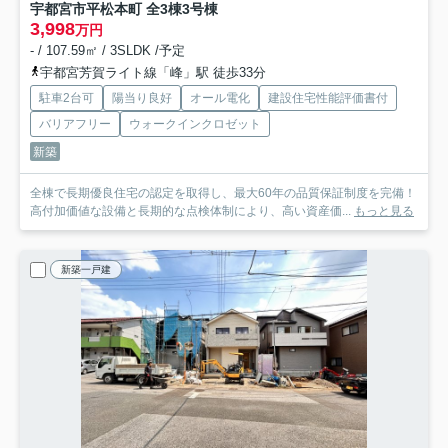
宇都宮市平松本町 全3棟
3号棟
3,998
万円
- / 107.59㎡ / 3SLDK /予定
宇都宮芳賀ライト線「峰」駅 徒歩33分
駐車2台可
陽当り良好
オール電化
建設住宅性能評価書付
バリアフリー
ウォークインクロゼット
新築
全棟で長期優良住宅の認定を取得し、最大60年の品質保証制度を完備！
高付加価値な設備と長期的な点検体制により、高い資産価...
もっと見る
新築一戸建