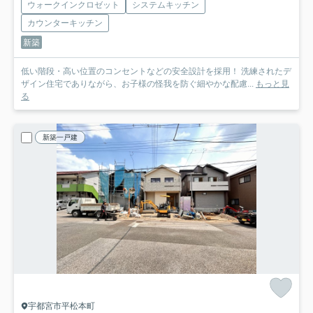
ウォークインクロゼット
システムキッチン
カウンターキッチン
新築
低い階段・高い位置のコンセントなどの安全設計を採用！ 洗練されたデ
ザイン住宅でありながら、お子様の怪我を防ぐ細やかな配慮...
もっと見
る
新築一戸建
宇都宮市平松本町