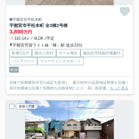
宇都宮市平松本町
宇都宮市平松本町 全3棟
2号棟
3,898
万円
- / 116.14㎡ / 4LDK /予定
宇都宮芳賀ライト線「峰」駅 徒歩33分
駐車2台可
陽当り良好
オール電化
建設住宅性能評価書付
バリアフリー
ウォークインクロゼット
新築
全棟で長期優良住宅の認定を取得し、最大60年の品質保証制度を完備！
高付加価値な設備と長期的な点検体制により、高い資産価...
もっと見る
新築一戸建