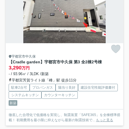
宇都宮市中久保
【Cradle garden】宇都宮市中久保 第3 全2棟
2号棟
3,290
万円
- / 93.96㎡ / 3LDK /新築
宇都宮芳賀ライト線「峰」駅 徒歩11分
駐車2台可
プロパンガス
陽当り良好
建設住宅性能評価書付
システムキッチン
カウンターキッチン
新築
徹底した合理化で低価格を実現し、制震装置「SAFE365」を全棟標準搭
載！ 初期費用を最小限に抑えながら最新の制震技術で...
もっと見る