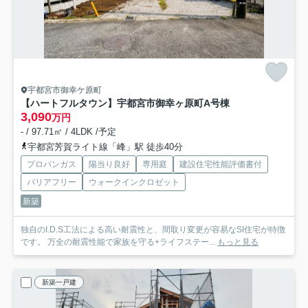
宇都宮市御幸ケ原町
【ハートフルタウン】宇都宮市御幸ヶ原町
A号棟
3,090
万円
- / 97.71㎡ / 4LDK /予定
宇都宮芳賀ライト線「峰」駅 徒歩40分
プロパンガス
陽当り良好
専用庭
建設住宅性能評価書付
バリアフリー
ウォークインクロゼット
新築
独自のI.D.S工法による高い耐震性と、間取り変更が容易なSI住宅が特徴
です。 万全の耐震性能で家族を守る+ライフステー...
もっと見る
新築一戸建