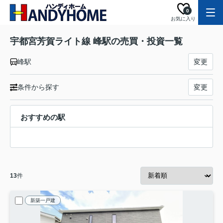
0
お気に入り
宇都宮芳賀ライト線 峰駅の売買・投資一覧
峰駅
変更
条件から探す
変更
おすすめの駅
13
件
新築一戸建