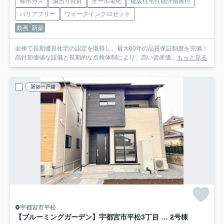
都市ガス
陽当り良好
オール電化
建設住宅性能評価書付
バリアフリー
ウォークインクロゼット
動画
新築
全棟で長期優良住宅の認定を取得し、最大60年の品質保証制度を完備！
高付加価値な設備と長期的な点検体制により、高い資産価...
もっと見る
新築一戸建
宇都宮市平松
【ブルーミングガーデン】宇都宮市平松3丁目 全２邸
2号棟