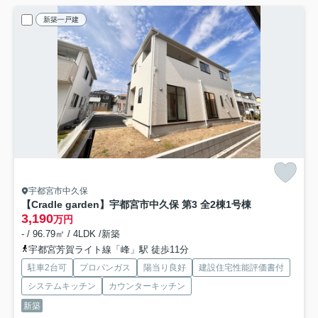
新築一戸建
宇都宮市中久保
【Cradle garden】宇都宮市中久保 第3 全2棟
1号棟
3,190
万円
- / 96.79㎡ / 4LDK /新築
宇都宮芳賀ライト線「峰」駅 徒歩11分
駐車2台可
プロパンガス
陽当り良好
建設住宅性能評価書付
システムキッチン
カウンターキッチン
新築