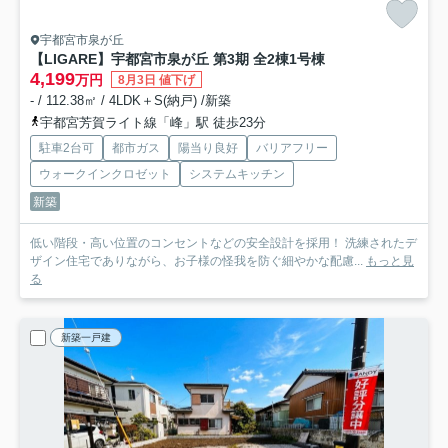
宇都宮市泉が丘
【LIGARE】宇都宮市泉が丘 第3期 全2棟
1号棟
4,199
万円
8月3日 値下げ
- / 112.38㎡ / 4LDK＋S(納戸) /新築
宇都宮芳賀ライト線「峰」駅 徒歩23分
駐車2台可
都市ガス
陽当り良好
バリアフリー
ウォークインクロゼット
システムキッチン
新築
低い階段・高い位置のコンセントなどの安全設計を採用！ 洗練されたデ
ザイン住宅でありながら、お子様の怪我を防ぐ細やかな配慮...
もっと見
る
新築一戸建