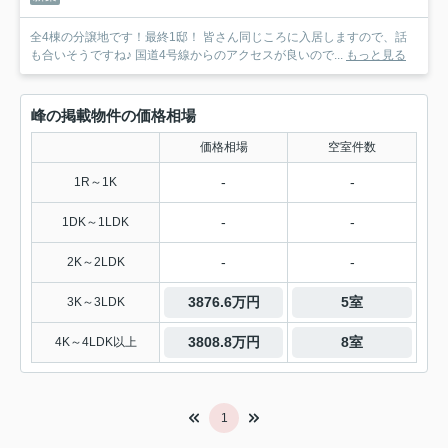
全4棟の分譲地です！最終1邸！ 皆さん同じころに入居しますので、話
も合いそうですね♪ 国道4号線からのアクセスが良いので...
もっと見る
峰の掲載物件の価格相場
価格相場
空室件数
-
-
1R～1K
-
-
1DK～1LDK
-
-
2K～2LDK
3876.6万円
5室
3K～3LDK
3808.8万円
8室
4K～4LDK以上
1