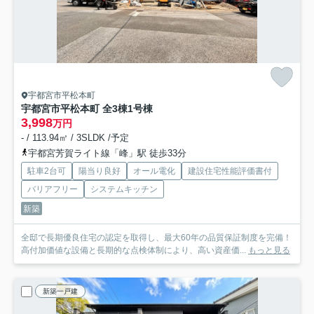
宇都宮市平松本町
宇都宮市平松本町 全3棟
1号棟
3,998
万円
- / 113.94㎡ / 3SLDK /予定
宇都宮芳賀ライト線「峰」駅 徒歩33分
駐車2台可
陽当り良好
オール電化
建設住宅性能評価書付
バリアフリー
システムキッチン
新築
全邸で長期優良住宅の認定を取得し、最大60年の品質保証制度を完備！
高付加価値な設備と長期的な点検体制により、高い資産価...
もっと見る
新築一戸建