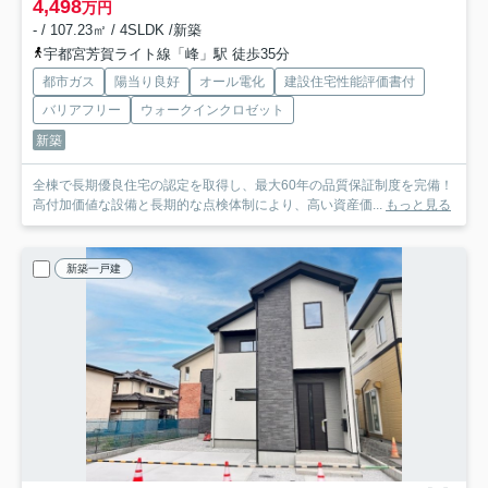
4,498
万円
- / 107.23㎡ / 4SLDK /新築
宇都宮芳賀ライト線「峰」駅 徒歩35分
都市ガス
陽当り良好
オール電化
建設住宅性能評価書付
バリアフリー
ウォークインクロゼット
新築
全棟で長期優良住宅の認定を取得し、最大60年の品質保証制度を完備！
高付加価値な設備と長期的な点検体制により、高い資産価...
もっと見る
新築一戸建