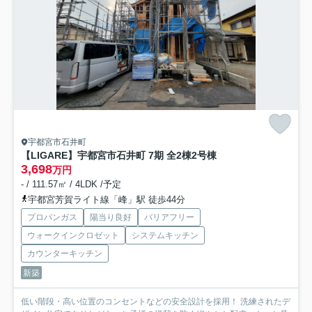
宇都宮市石井町
【LIGARE】宇都宮市石井町 7期 全2棟
2号棟
3,698
万円
- / 111.57㎡ / 4LDK /予定
宇都宮芳賀ライト線「峰」駅 徒歩44分
プロパンガス
陽当り良好
バリアフリー
ウォークインクロゼット
システムキッチン
カウンターキッチン
新築
低い階段・高い位置のコンセントなどの安全設計を採用！ 洗練されたデ