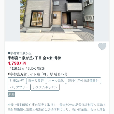
宇都宮市泉が丘
宇都宮市泉が丘7丁目 全1棟
1号棟
4,798
万円
- / 116.16㎡ / 3LDK /新築
宇都宮芳賀ライト線「峰」駅 徒歩19分
駐車2台可
陽当り良好
オール電化
建設住宅性能評価書付
バリアフリー
システムキッチン
新築
全棟で長期優良住宅の認定を取得し、最大60年の品質保証制度を完備！
高付加価値な設備と長期的な点検体制により、高い資産価...
もっと見る