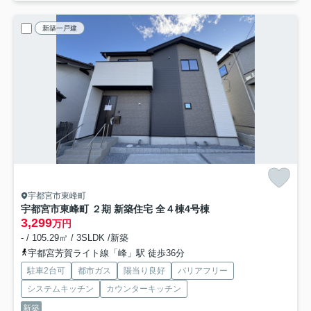
新築一戸建
宇都宮市東峰町
宇都宮市東峰町 ２期 新築住宅 全４棟
4号棟
3,299
万円
- / 105.29㎡ / 3SLDK /新築
宇都宮芳賀ライト線「峰」駅 徒歩36分
駐車2台可
都市ガス
陽当り良好
バリアフリー
システムキッチン
カウンターキッチン
新築