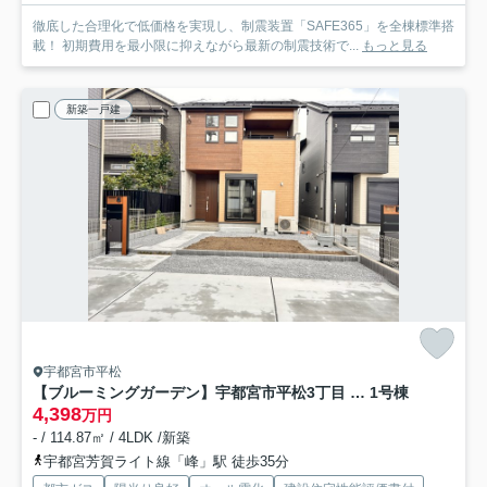
徹底した合理化で低価格を実現し、制震装置「SAFE365」を全棟標準搭
載！ 初期費用を最小限に抑えながら最新の制震技術で...
もっと見る
新築一戸建
宇都宮市平松
【ブルーミングガーデン】宇都宮市平松3丁目 全２邸
1号棟
4,398
万円
- / 114.87㎡ / 4LDK /新築
宇都宮芳賀ライト線「峰」駅 徒歩35分