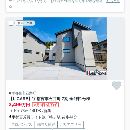
ザイン住宅でありながら、お子様の怪我を防ぐ細やかな配慮...
もっと見
る
新築一戸建
宇都宮市石井町
【LIGARE】宇都宮市石井町 7期 全2棟
1号棟
3,499
万円
8月3日 値下げ
- / 107.73㎡ / 4LDK /新築
宇都宮芳賀ライト線「峰」駅 徒歩44分
プロパンガス
陽当り良好
バリアフリー