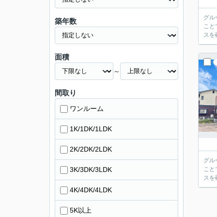
グル
築年数
ことで将来
スを
面積
～
間取り
ワンルーム
1K/1DK/1LDK
2K/2DK/2LDK
グル
3K/3DK/3LDK
ことで将来
スを
4K/4DK/4LDK
5K以上