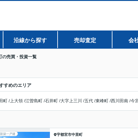
沿線から探す
売却査定
会
町の売買・投資一覧
すすめのエリア
田町
/
上大領
/
江曽島町
/
石井町
/
大字上三川
/
五代
/
東峰町
/
西川田南
/
今
新築一戸建
宇都宮市
中里町