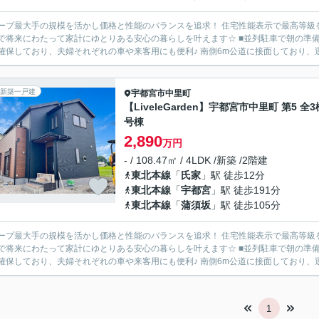
ープ最大手の規模を活かし価格と性能のバランスを追求！ 住宅性能表示で最高等級
にわたって家計にゆとりある安心の暮らしを叶えます☆ ■並列駐車で朝の準備も時短 全棟敷地面積80坪以上の広さ！3～4台分のカースペー
確保しており、夫婦それぞれの車や来客用にも便利♪ 南側6m公道に接面しており、運
新築一戸建
宇都宮市
中里町
【LiveleGarden】宇都宮市中里町 第5 全3
号棟
2,890
万円
- / 108.47㎡ / 4LDK /新築 /2階建
東北本線
「
氏家
」駅 徒歩12分
東北本線
「
宇都宮
」駅 徒歩191分
東北本線
「
蒲須坂
」駅 徒歩105分
ープ最大手の規模を活かし価格と性能のバランスを追求！ 住宅性能表示で最高等級
にわたって家計にゆとりある安心の暮らしを叶えます☆ ■並列駐車で朝の準備も時短 全棟敷地面積80坪以上の広さ！3～4台分のカースペー
確保しており、夫婦それぞれの車や来客用にも便利♪ 南側6m公道に接面しており、運
1