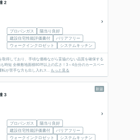
棟 2
プロパンガス
陽当り良好
建設住宅性能評価書付
バリアフリー
ウォークインクロゼット
システムキッチン
を取得しており、手頃な価格ながら妥協のない品質を確保する
転が苦手な方も出し入れス...
もっと見る
新築
棟 3
プロパンガス
陽当り良好
建設住宅性能評価書付
バリアフリー
ウォークインクロゼット
システムキッチン