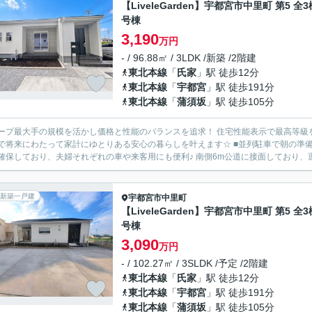
【LiveleGarden】宇都宮市中里町 第5 全3
号棟
3,190
万円
- / 96.88㎡ / 3LDK /新築 /2階建
東北本線
「
氏家
」駅 徒歩12分
東北本線
「
宇都宮
」駅 徒歩191分
東北本線
「
蒲須坂
」駅 徒歩105分
ープ最大手の規模を活かし価格と性能のバランスを追求！ 住宅性能表示で最高等級
にわたって家計にゆとりある安心の暮らしを叶えます☆ ■並列駐車で朝の準備も時短 全棟敷地面積80坪以上の広さ！3～4台分のカースペー
確保しており、夫婦それぞれの車や来客用にも便利♪ 南側6m公道に接面しており、運
新築一戸建
宇都宮市
中里町
【LiveleGarden】宇都宮市中里町 第5 全3
号棟
3,090
万円
- / 102.27㎡ / 3SLDK /予定 /2階建
東北本線
「
氏家
」駅 徒歩12分
東北本線
「
宇都宮
」駅 徒歩191分
東北本線
「
蒲須坂
」駅 徒歩105分