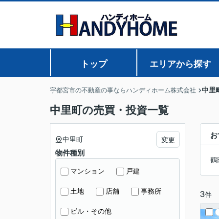
トップ
エリアから探す
中里
宇都宮市の不動産の事ならハンディホーム株式会社
中里町の売買・投資一覧
お
中里町
変更
物件種別
鶴
マンション
戸建
土地
店舗
事務所
3
件
ビル・その他