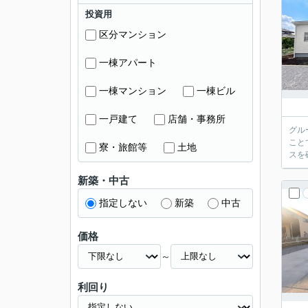
投資用
区分マンション
一棟アパート
一棟マンション
一棟ビル
一戸建て
店舗・事務所
グル
ことで将来
寮・旅館等
土地
スを
新築・中古
指定しない
新築
中古
価格
～
利回り