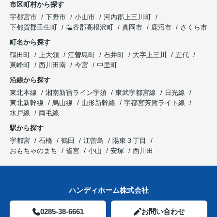
市区町村から探す
宇都宮市
下野市
小山市
河内郡上三川町
下都賀郡壬生町
塩谷郡高根沢町
真岡市
鹿沼市
さくら市
町名から探す
鶴田町
上大領
江曽島町
石井町
大字上三川
五代
東峰町
西川田南
今宮
中里町
沿線から探す
東北本線
湘南新宿ライン宇須
東武宇都宮線
日光線
東北新幹線
烏山線
山形新幹線
宇都宮芳賀ライト線
水戸線
両毛線
駅から探す
宇都宮
石橋
鶴田
江曽島
陽東３丁目
おもちゃのまち
雀宮
小山
安塚
西川田
ハンディホーム株式会社
0285-38-6661
お問い合わせ