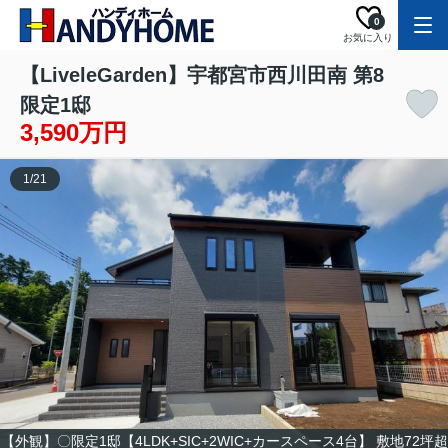
0
お気に入り
【LiveleGarden】宇都宮市西川田南 第8
限定1邸
3,590万円
1
/
21
【外観】〇限定1邸【4LDK+SIC+2WIC+カースペース4台】 敷地72坪超