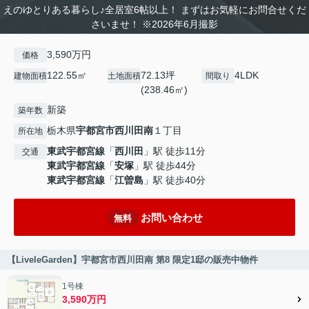
えのゆとりある暮らし♪全居室6帖以上！ まずはお気軽にお問合せくだ
さいませ！ ※2026年6月撮影
3,590万円
価格
122.55㎡
72.13坪
4LDK
建物面積
土地面積
間取り
(238.46㎡)
新築
築年数
栃木県
宇都宮市
西川田南
１丁目
所在地
東武宇都宮線
「
西川田
」駅 徒歩11分
交通
東武宇都宮線
「
安塚
」駅 徒歩44分
東武宇都宮線
「
江曽島
」駅 徒歩40分
お問い合わせ
無料
【LiveleGarden】宇都宮市西川田南 第8 限定1邸の販売中物件
1号棟
3,590万円