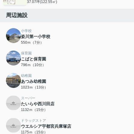
37.07坪(122.55㎡)
周辺施設
小学校
姿川第一小学校
550ｍ（7分）
保育園
こばと保育園
796ｍ（10分）
幼稚園
あつみ幼稚園
1023ｍ（13分）
スーパー
たいらや西川田店
1132ｍ（15分）
ドラッグストア
ウエルシア宇都宮兵庫塚店
1175ｍ（15分）