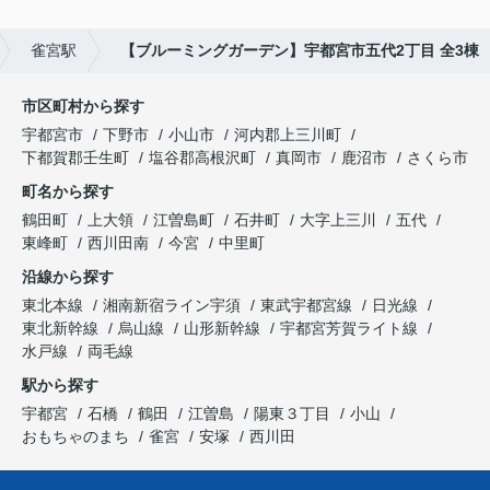
雀宮駅
【ブルーミングガーデン】宇都宮市五代2丁目 全3棟
市区町村から探す
宇都宮市
下野市
小山市
河内郡上三川町
下都賀郡壬生町
塩谷郡高根沢町
真岡市
鹿沼市
さくら市
町名から探す
鶴田町
上大領
江曽島町
石井町
大字上三川
五代
東峰町
西川田南
今宮
中里町
沿線から探す
東北本線
湘南新宿ライン宇須
東武宇都宮線
日光線
東北新幹線
烏山線
山形新幹線
宇都宮芳賀ライト線
水戸線
両毛線
駅から探す
宇都宮
石橋
鶴田
江曽島
陽東３丁目
小山
おもちゃのまち
雀宮
安塚
西川田