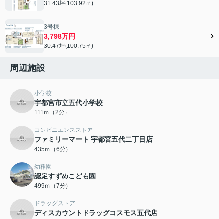
31.43坪(103.92㎡)
3号棟
3,798万円
30.47坪(100.75㎡)
周辺施設
小学校
宇都宮市立五代小学校
111ｍ（2分）
コンビニエンスストア
ファミリーマート 宇都宮五代二丁目店
435ｍ（6分）
幼稚園
認定すずめこども園
499ｍ（7分）
ドラッグストア
ディスカウントドラッグコスモス五代店