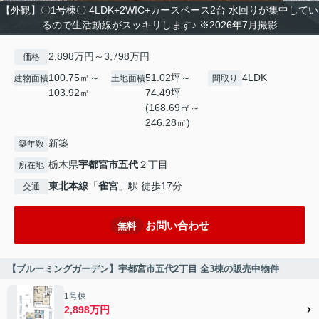
【外観】〇1号棟〇 4LDK+2WIC+カースペース2台 水回りが集中してい
るので生活動線がスッキリします♪ ※2026年7月撮影
2,898万円～3,798万円
価格
100.75㎡～
51.02坪～
4LDK
建物面積
土地面積
間取り
103.92㎡
74.49坪
(168.69㎡～
246.28㎡)
新築
築年数
栃木県
宇都宮市
五代
２丁目
所在地
東北本線
「
雀宮
」駅 徒歩17分
交通
お問い合わせ
無料
【ブルーミングガーデン】宇都宮市五代2丁目 全3棟の販売中物件
1号棟
2,898万円