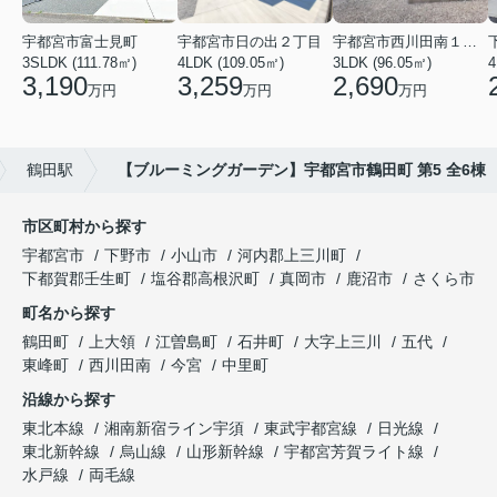
宇都宮市富士見町
宇都宮市日の出２丁目
宇都宮市西川田南１丁目
3SLDK (111.78㎡)
4LDK (109.05㎡)
3LDK (96.05㎡)
3,190
3,259
2,690
万円
万円
万円
鶴田駅
【ブルーミングガーデン】宇都宮市鶴田町 第5 全6棟
市区町村から探す
宇都宮市
下野市
小山市
河内郡上三川町
下都賀郡壬生町
塩谷郡高根沢町
真岡市
鹿沼市
さくら市
町名から探す
鶴田町
上大領
江曽島町
石井町
大字上三川
五代
東峰町
西川田南
今宮
中里町
沿線から探す
東北本線
湘南新宿ライン宇須
東武宇都宮線
日光線
東北新幹線
烏山線
山形新幹線
宇都宮芳賀ライト線
水戸線
両毛線