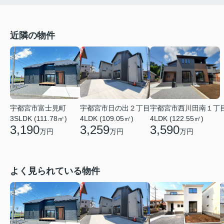
近隣の物件
宇都宮市富士見町
宇都宮市日の出２丁目
宇都宮市西川田南１丁
3SLDK (111.78㎡)
4LDK (109.05㎡)
4LDK (122.55㎡)
3,190
3,259
3,590
万円
万円
万円
よく見られている物件