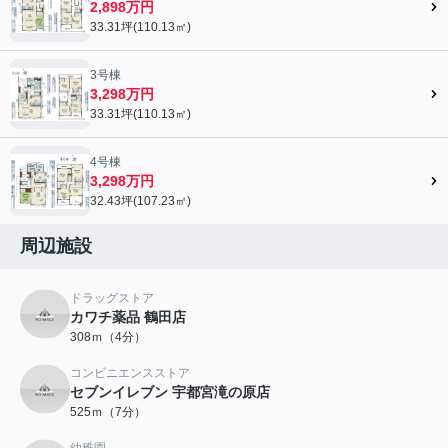
2,898万円
33.31坪(110.13㎡)
3号棟
3,298万円
33.31坪(110.13㎡)
4号棟
3,298万円
32.43坪(107.23㎡)
周辺施設
ドラッグストア
カワチ薬品 鶴田店
308ｍ（4分）
コンビニエンスストア
セブンイレブン 宇都宮滝の原店
525ｍ（7分）