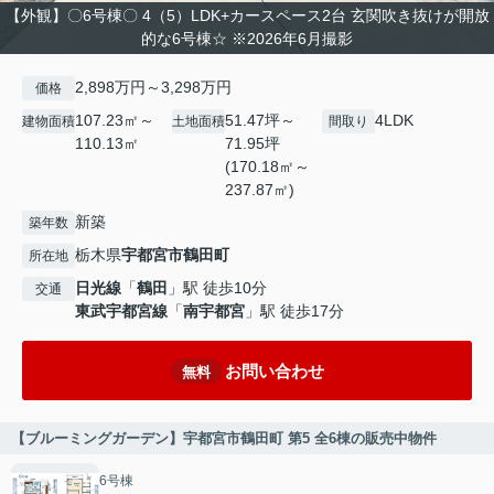
【外観】〇6号棟〇 4（5）LDK+カースペース2台 玄関吹き抜けが開放
的な6号棟☆ ※2026年6月撮影
2,898万円～3,298万円
価格
107.23㎡～
51.47坪～
4LDK
建物面積
土地面積
間取り
110.13㎡
71.95坪
(170.18㎡～
237.87㎡)
新築
築年数
栃木県
宇都宮市
鶴田町
所在地
日光線
「
鶴田
」駅 徒歩10分
交通
東武宇都宮線
「
南宇都宮
」駅 徒歩17分
お問い合わせ
無料
【ブルーミングガーデン】宇都宮市鶴田町 第5 全6棟の販売中物件
6号棟