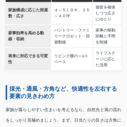
個室を確保
家族構成に応じた部屋
４～５ＬＤＫ、３５
しつつ広さ
数・広さ
～４０坪
にゆとり
パントリー・ファミ
家事の移動
家事効率を高める動
リークロゼット・回
距離と手間
線・収納
遊動線
を削減
ライフステ
将来に対応できる可変
リビング横の＋αス
ージに応じ
性
ペース
た活用
採光・通風・方角など、快適性を左右する
要素の見きわめ方
家族が暮らしやすい住まいを考えるなら、自然光と風の流れ
をしっかり見極めましょう。まず、日当たりの良さは方角に