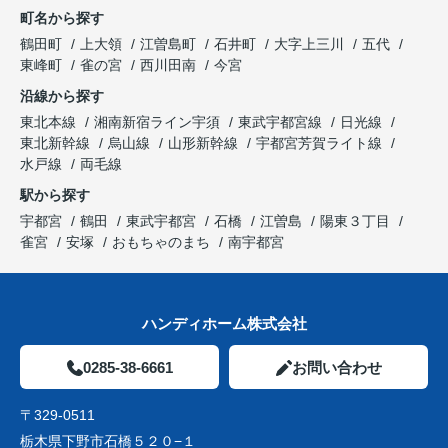
町名から探す
鶴田町
上大領
江曽島町
石井町
大字上三川
五代
東峰町
雀の宮
西川田南
今宮
沿線から探す
東北本線
湘南新宿ライン宇須
東武宇都宮線
日光線
東北新幹線
烏山線
山形新幹線
宇都宮芳賀ライト線
水戸線
両毛線
駅から探す
宇都宮
鶴田
東武宇都宮
石橋
江曽島
陽東３丁目
雀宮
安塚
おもちゃのまち
南宇都宮
ハンディホーム株式会社
0285-38-6661
お問い合わせ
〒329-0511
栃木県下野市石橋５２０−１