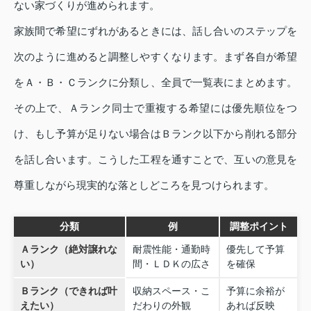
ない家づくりが進められます。
家族間で希望にずれがあるときには、話し合いのステップを
次のように進めると調整しやすくなります。まず各自が希望
をＡ・Ｂ・Ｃランクに分類し、全員で一覧表にまとめます。
その上で、Ａランク同士で重複する希望には優先順位をつ
け、もし予算が足りない場合はＢランク以下から削れる部分
を話し合います。こうした工程を通すことで、互いの意見を
尊重しながら現実的な落としどころを見つけられます。
分類
例
調整ポイント
Ａランク（絶対譲れな
耐震性能・通勤時
優先して予算
い）
間・ＬＤＫの広さ
を確保
Ｂランク（できれば叶
収納スペース・こ
予算に余裕が
えたい）
だわりの外観
あれば反映