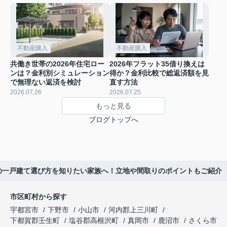
不動産購入
不動産購入
共働き世帯の2026年住宅ロー
2026年フラット35借り換えは
ンは？金利別シミュレーション
得か？金利比較で総返済額を見
で無理ない返済を検討
直す方法
2026.07.26
2026.07.25
もっと見る
ブログトップへ
の一戸建て選び方を知りたい家族へ！立地や間取りのポイントもご紹介
市区町村から探す
宇都宮市
下野市
小山市
河内郡上三川町
下都賀郡壬生町
塩谷郡高根沢町
真岡市
鹿沼市
さくら市