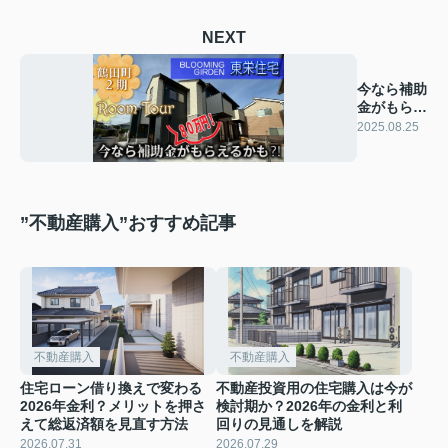
NEXT
今なら補助
金がもらえ
るかも？！
2025.08.25
”不動産購入”おすすめ記事
不動産購入
不動産購入
住宅ローン借り換えで変わる
不動産投資用の住宅購入は今が
2026年金利？メリットを押さ
検討期か？2026年の金利と利
えて総返済額を見直す方法
回りの見通しを解説
2026.07.31
2026.07.29