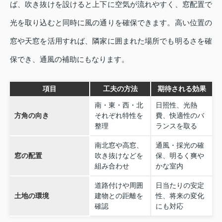
ば、吹き抜けを設けると上下に空気が流れやすく、窓配置で
光を取り込むと同時に風の通りを確保できます。高い位置の
窓や天窓を活用すれば、隣家に囲まれた場所でも明るさを確
保でき、通風の補助にもなります。
項目
工夫の方法
期待される効果
南・東・西・北
日照性、光熱
方角の向き
それぞれ特性を
費、快適性のバ
整理
ランスを取る
南北窓や高窓、
通風・採光の確
窓の配置
吹き抜けなどを
保、明るく爽や
組み合わせ
かな室内
道路付けや周囲
日当たりの安定
土地の環境
建物との距離を
性、将来の変化
確認
にも対応