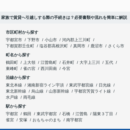
家族で賃貸へ引越しする際の手続きは？必要書類や流れを簡単に解説
市区町村から探す
宇都宮市
下野市
小山市
河内郡上三川町
下都賀郡壬生町
塩谷郡高根沢町
真岡市
鹿沼市
さくら市
町名から探す
鶴田町
上大領
江曽島町
石井町
大字上三川
五代
東峰町
雀の宮
西川田南
今宮
沿線から探す
東北本線
湘南新宿ライン宇須
東武宇都宮線
日光線
東北新幹線
烏山線
山形新幹線
宇都宮芳賀ライト線
水戸線
両毛線
駅から探す
宇都宮
鶴田
東武宇都宮
石橋
江曽島
陽東３丁目
雀宮
安塚
おもちゃのまち
南宇都宮