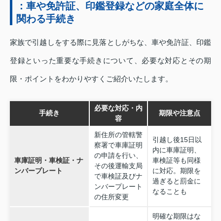
：車や免許証、印鑑登録などの家庭全体に
関わる手続き
家族で引越しをする際に見落としがちな、車や免許証、印鑑
登録といった重要な手続きについて、必要な対応とその期
限・ポイントをわかりやすくご紹介いたします。
必要な対応・内
手続き
期限や注意点
容
新住所の管轄警
引越し後15日以
察署で車庫証明
内に車庫証明、
の申請を行い、
車庫証明・車検証・ナ
車検証等も同様
その後運輸支局
ンバープレート
に対応。期限を
で車検証及びナ
過ぎると罰金に
ンバープレート
なることも
の住所変更
明確な期限はな