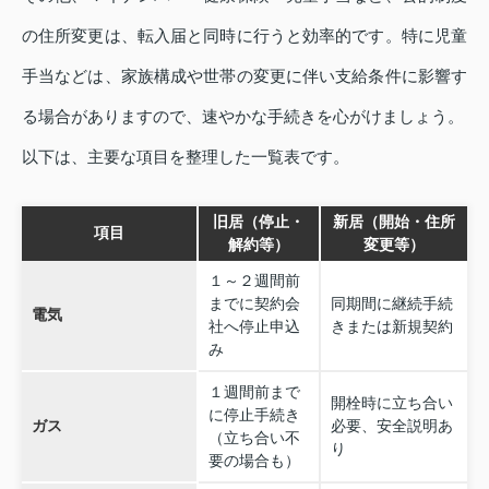
の住所変更は、転入届と同時に行うと効率的です。特に児童
手当などは、家族構成や世帯の変更に伴い支給条件に影響す
る場合がありますので、速やかな手続きを心がけましょう。
以下は、主要な項目を整理した一覧表です。
旧居（停止・
新居（開始・住所
項目
解約等）
変更等）
１～２週間前
までに契約会
同期間に継続手続
電気
社へ停止申込
きまたは新規契約
み
１週間前まで
開栓時に立ち合い
に停止手続き
ガス
必要、安全説明あ
（立ち合い不
り
要の場合も）