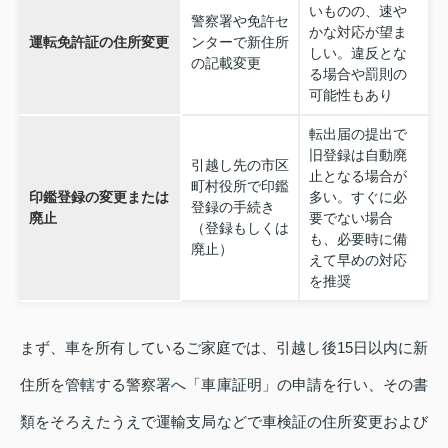
いものの、速や
警察署や免許セ
かな対応が望ま
運転免許証の住所変更
ンターで新住所
しい。違反とな
の記載変更
る場合や罰則の
可能性もあり
転出届の提出で
旧登録は自動廃
引越し先の市区
止となる場合が
町村役所で印鑑
印鑑登録の変更または
多い。すぐに必
登録の手続き
廃止
要でない場合
（登録もしくは
も、必要時に備
廃止）
えて早めの対応
を推奨
まず、車を所有しているご家庭では、引越し後15日以内に新
住所を管轄する警察署へ「車庫証明」の申請を行い、その書
類をそろえたうえで運輸支局などで車検証の住所変更および