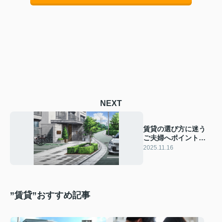
NEXT
賃貸の選び方に迷う
ご夫婦へポイントを
紹介！住み替え成功
2025.11.16
のコツをまとめまし
た
”賃貸”おすすめ記事