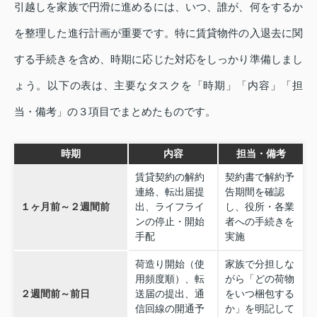
引越しを家族で円滑に進めるには、いつ、誰が、何をするか
を整理した進行計画が重要です。特に賃貸物件の入退去に関
する手続きを含め、時期に応じた対応をしっかり準備しまし
ょう。以下の表は、主要なタスクを「時期」「内容」「担
当・備考」の３項目でまとめたものです。
時期
内容
担当・備考
賃貸契約の解約
契約書で解約予
連絡、転出届提
告期間を確認
１ヶ月前～２週間前
出、ライフライ
し、役所・各業
ンの停止・開始
者への手続きを
手配
実施
荷造り開始（使
家族で分担しな
用頻度順）、転
がら「どの荷物
２週間前～前日
送届の提出、通
をいつ梱包する
信回線の開通予
か」を明記して