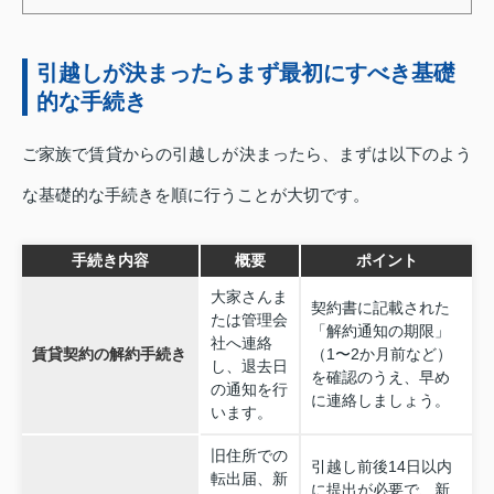
引越しが決まったらまず最初にすべき基礎
的な手続き
ご家族で賃貸からの引越しが決まったら、まずは以下のよう
な基礎的な手続きを順に行うことが大切です。
手続き内容
概要
ポイント
大家さんま
契約書に記載された
たは管理会
「解約通知の期限」
社へ連絡
賃貸契約の解約手続き
（1〜2か月前など）
し、退去日
を確認のうえ、早め
の通知を行
に連絡しましょう。
います。
旧住所での
引越し前後14日以内
転出届、新
に提出が必要で、新