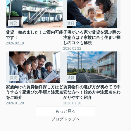
賃貸
賃貸
賃貸 始めました！ご案内可能
子供がいる家で賃貸を選ぶ際の
です！
注意点は？家族に合う住まい探
しのコツも解説
2026.02.19
2026.01.22
賃貸
賃貸
家族向けの賃貸物件探し方はど
賃貸物件の選び方が初めてで不
うする？家選びの手順と注意点
安な方へ！始め方や注意点をわ
をご紹介
かりやすく紹介
2026.01.20
2026.01.18
もっと見る
ブログトップへ