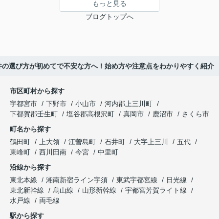
もっと見る
ブログトップへ
件の選び方が初めてで不安な方へ！始め方や注意点をわかりやすく紹介
市区町村から探す
宇都宮市
下野市
小山市
河内郡上三川町
下都賀郡壬生町
塩谷郡高根沢町
真岡市
鹿沼市
さくら市
町名から探す
鶴田町
上大領
江曽島町
石井町
大字上三川
五代
東峰町
西川田南
今宮
中里町
沿線から探す
東北本線
湘南新宿ライン宇須
東武宇都宮線
日光線
東北新幹線
烏山線
山形新幹線
宇都宮芳賀ライト線
水戸線
両毛線
駅から探す