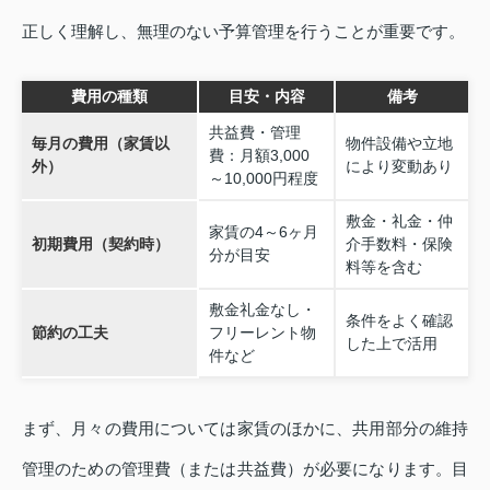
正しく理解し、無理のない予算管理を行うことが重要です。
費用の種類
目安・内容
備考
共益費・管理
毎月の費用（家賃以
物件設備や立地
費：月額3,000
外）
により変動あり
～10,000円程度
敷金・礼金・仲
家賃の4～6ヶ月
初期費用（契約時）
介手数料・保険
分が目安
料等を含む
敷金礼金なし・
条件をよく確認
節約の工夫
フリーレント物
した上で活用
件など
まず、月々の費用については家賃のほかに、共用部分の維持
管理のための管理費（または共益費）が必要になります。目