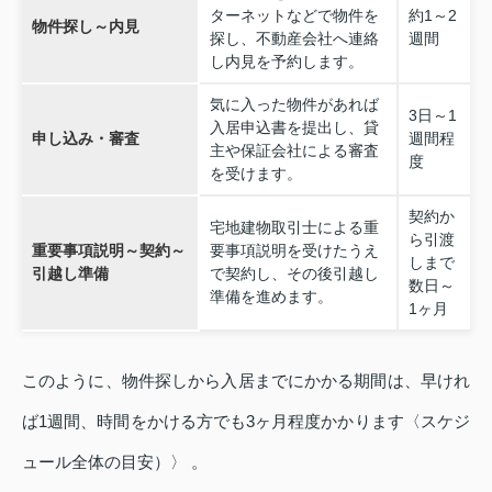
ターネットなどで物件を
約1～2
物件探し～内見
探し、不動産会社へ連絡
週間
し内見を予約します。
気に入った物件があれば
3日～1
入居申込書を提出し、貸
申し込み・審査
週間程
主や保証会社による審査
度
を受けます。
契約か
宅地建物取引士による重
ら引渡
重要事項説明～契約～
要事項説明を受けたうえ
しまで
引越し準備
で契約し、その後引越し
数日～
準備を進めます。
1ヶ月
このように、物件探しから入居までにかかる期間は、早けれ
ば1週間、時間をかける方でも3ヶ月程度かかります〈スケジ
ュール全体の目安）〉 。