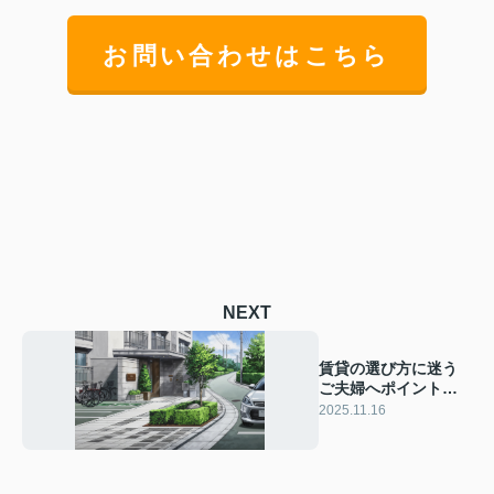
お問い合わせはこちら
NEXT
賃貸の選び方に迷う
ご夫婦へポイントを
紹介！住み替え成功
2025.11.16
のコツをまとめまし
た