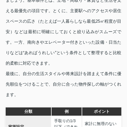
ましょう。基本条件とは、立地・間取り・家賃など生活を支
える最優先の項目です。とくに、主要駅へのアクセスや居住
スペースの広さ（たとえば一人暮らしなら最低25㎡程度が目
安）などは最初に明確にしておくと絞り込みがスムーズで
す。一方、南向きやエレベーター付きといった設備・日当た
りなどは“あればうれしい”という条件として整理すると比較
的柔軟に対応できます。
最後に、自分の生活スタイルや将来設計を踏まえて条件に優
先順位をつけることで、自分に合った物件探しの軸がつくれ
ます。
分類
例
ポイント
手取りの1/3
家計に無理のない
家賃設定
以下（できれ