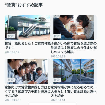
”賃貸”おすすめ記事
賃貸
賃貸
賃貸 始めました！ご案内可能
子供がいる家で賃貸を選ぶ際の
です！
注意点は？家族に合う住まい探
しのコツも解説
2026.02.19
2026.01.22
賃貸
賃貸
家族向けの賃貸物件探し方はど
家賃相場が気になる初めての一
うする？家選びの手順と注意点
人暮らし！賢い資金計画と調べ
をご紹介
方を紹介
2026.01.20
2026.01.14