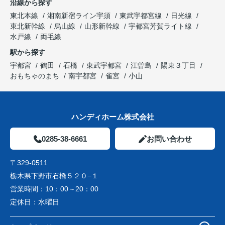
沿線から探す
東北本線
湘南新宿ライン宇須
東武宇都宮線
日光線
東北新幹線
烏山線
山形新幹線
宇都宮芳賀ライト線
水戸線
両毛線
駅から探す
宇都宮
鶴田
石橋
東武宇都宮
江曽島
陽東３丁目
おもちゃのまち
南宇都宮
雀宮
小山
ハンディホーム株式会社
0285-38-6661
お問い合わせ
〒329-0511
栃木県下野市石橋５２０−１
営業時間：
10：00～20：00
定休日：
水曜日