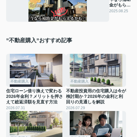
金がもらえ
るかも？！
2025.08.25
”不動産購入”おすすめ記事
不動産購入
不動産購入
住宅ローン借り換えで変わる
不動産投資用の住宅購入は今が
2026年金利？メリットを押さ
検討期か？2026年の金利と利
えて総返済額を見直す方法
回りの見通しを解説
2026.07.31
2026.07.29