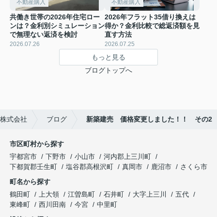
不動産購入
不動産購入
共働き世帯の2026年住宅ロー
2026年フラット35借り換えは
ンは？金利別シミュレーション
得か？金利比較で総返済額を見
で無理ない返済を検討
直す方法
2026.07.26
2026.07.25
もっと見る
ブログトップへ
株式会社
ブログ
新築建売 価格変更しました！！ その2
市区町村から探す
宇都宮市
下野市
小山市
河内郡上三川町
下都賀郡壬生町
塩谷郡高根沢町
真岡市
鹿沼市
さくら市
町名から探す
鶴田町
上大領
江曽島町
石井町
大字上三川
五代
東峰町
西川田南
今宮
中里町