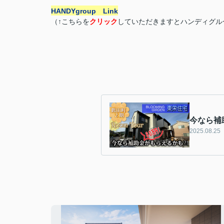
HANDYgroup Link
（↑こちらを
クリック
していただきますとハンディグル
今なら補
2025.08.25