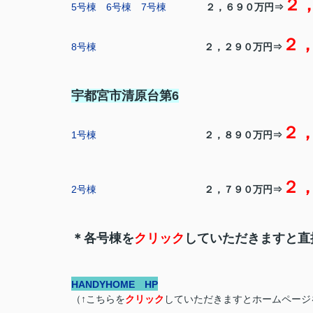
２
5号棟
6号棟
7号棟
２，６９０万円⇒
２
8号棟
２，２９０万円⇒
宇都宮市清原台第6
２
1号棟
２，８９０万円⇒
２
2号棟
２，７９０万円⇒
＊各号棟を
クリック
していただきますと直
HANDYHOME HP
（↑こちらを
クリック
していただきますとホームページ