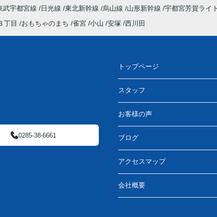
東武宇都宮線
日光線
東北新幹線
烏山線
山形新幹線
宇都宮芳賀ライ
３丁目
おもちゃのまち
雀宮
小山
安塚
西川田
トップページ
スタッフ
お客様の声
0285-38-6661
ブログ
アクセスマップ
会社概要