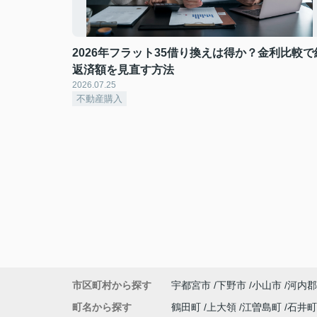
2026年フラット35借り換えは得か？金利比較で
返済額を見直す方法
2026.07.25
不動産購入
市区町村から探す
宇都宮市
下野市
小山市
河内郡
町名から探す
鶴田町
上大領
江曽島町
石井