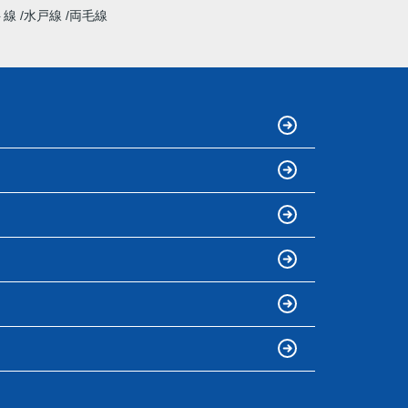
ト線
水戸線
両毛線