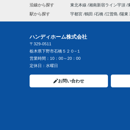
沿線から探す
東北本線
湘南新宿ライン宇須
駅から探す
宇都宮
鶴田
石橋
江曽島
陽東
ハンディホーム株式会社
〒329-0511
栃木県下野市石橋５２０−１
営業時間：
10：00～20：00
定休日：
水曜日
お問い合わせ