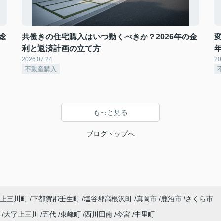
総
共働きの住宅購入はいつ動くべきか？2026年の金
利と返済計画の立て方
2026.07.24
20
不動産購入
もっと見る
ブログトップへ
上三川町
下都賀郡壬生町
塩谷郡高根沢町
真岡市
鹿沼市
さくら市
町
大字上三川
五代
東峰町
西川田南
今宮
中里町