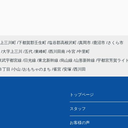
上三川町
下都賀郡壬生町
塩谷郡高根沢町
真岡市
鹿沼市
さくら市
町
大字上三川
五代
東峰町
西川田南
今宮
中里町
東武宇都宮線
日光線
東北新幹線
烏山線
山形新幹線
宇都宮芳賀ライ
３丁目
小山
おもちゃのまち
雀宮
安塚
西川田
トップページ
スタッフ
お客様の声