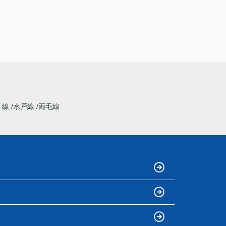
ト線
水戸線
両毛線