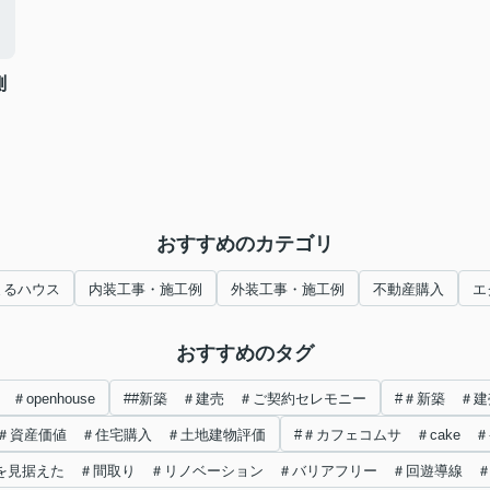
測
おすすめのカテゴリ
まるハウス
内装工事・施工例
外装工事・施工例
不動産購入
エ
おすすめのタグ
penhouse
##新築 ＃建売 ＃ご契約セレモニー
#＃新築 ＃建
＃資産価値 ＃住宅購入 ＃土地建物評価
#＃カフェコムサ ＃cake 
を見据えた ＃間取り ＃リノベーション ＃バリアフリー ＃回遊導線 