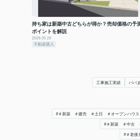
持ち家は新築中古どちらが得か？売却価格の予
ポイントを解説
2026.05.20
不動産購入
工事施工実績
パパ
#＃新築 ＃建売 ＃土日 ＃オープンハウス ＃o
#＃新築 ＃中古 
#＃老後