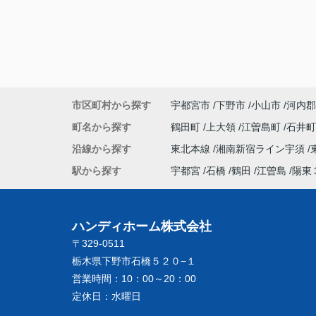
市区町村から探す
宇都宮市
下野市
小山市
河内郡
町名から探す
鶴田町
上大領
江曽島町
石井
沿線から探す
東北本線
湘南新宿ライン宇須
駅から探す
宇都宮
石橋
鶴田
江曽島
陽東
ハンディホーム株式会社
〒329-0511
栃木県下野市石橋５２０−１
営業時間：
10：00～20：00
定休日：
水曜日