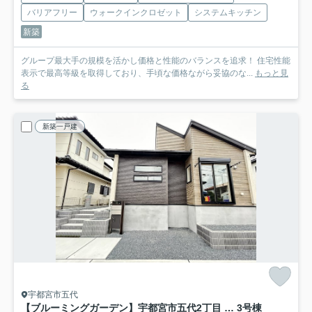
バリアフリー
ウォークインクロゼット
システムキッチン
新築
グループ最大手の規模を活かし価格と性能のバランスを追求！ 住宅性能
表示で最高等級を取得しており、手頃な価格ながら妥協のな...
もっと見
る
新築一戸建
宇都宮市五代
【ブルーミングガーデン】宇都宮市五代2丁目 全3棟
3号棟