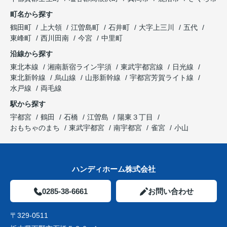
町名から探す
鶴田町
上大領
江曽島町
石井町
大字上三川
五代
東峰町
西川田南
今宮
中里町
沿線から探す
東北本線
湘南新宿ライン宇須
東武宇都宮線
日光線
東北新幹線
烏山線
山形新幹線
宇都宮芳賀ライト線
水戸線
両毛線
駅から探す
宇都宮
鶴田
石橋
江曽島
陽東３丁目
おもちゃのまち
東武宇都宮
南宇都宮
雀宮
小山
ハンディホーム株式会社
0285-38-6661
お問い合わせ
〒329-0511