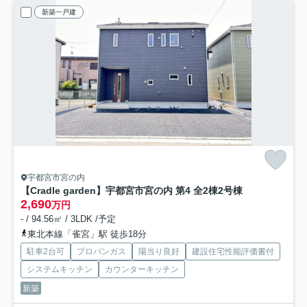
新築一戸建
宇都宮市宮の内
【Cradle garden】宇都宮市宮の内 第4 全2棟
2号棟
2,690
万円
- / 94.56㎡ / 3LDK /予定
東北本線「雀宮」駅 徒歩18分
駐車2台可
プロパンガス
陽当り良好
建設住宅性能評価書付
システムキッチン
カウンターキッチン
新築