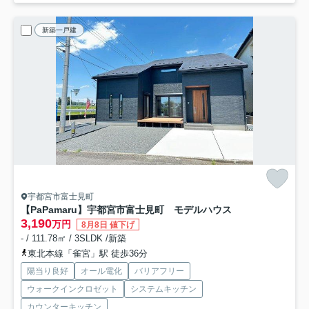
新築一戸建
宇都宮市富士見町
【PaPamaru】宇都宮市富士見町 モデルハウス
3,190
万円
8月8日 値下げ
- / 111.78㎡ / 3SLDK /新築
東北本線「雀宮」駅 徒歩36分
陽当り良好
オール電化
バリアフリー
ウォークインクロゼット
システムキッチン
カウンターキッチン