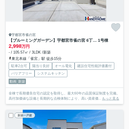
宇都宮市雀の宮
【ブルーミングガーデン】宇都宮市雀の宮 6丁目 全2棟
1号棟
2,998
万円
- / 105.57㎡ / 3LDK /新築
東北本線「雀宮」駅 徒歩15分
駐車2台可
陽当り良好
オール電化
建設住宅性能評価書付
バリアフリー
システムキッチン
動画
新築
全棟で⾧期優良住宅の認定を取得し、最大60年の品質保証制度を完備。
高付加価値な設備と⾧期的な点検体制により、高い資産価...
もっと見る
新築一戸建