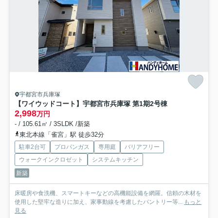
宇都宮市兵庫塚
【ワイウッドコート】宇都宮市兵庫塚 第1期
2号棟
2,998
万円
- / 105.61㎡ / 3SLDK /新築
東北本線「雀宮」駅 徒歩32分
駐車2台可
プロパンガス
専用庭
バリアフリー
ウォークインクロゼット
システムキッチン
新築
床暖房や食洗機、スマートキーなどの高機能設備を網羅。信頼の木材を
使用した堅牢な造りに加え、家事動線を考慮したパントリー等...
もっと
見る