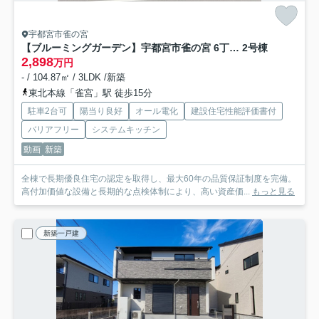
宇都宮市雀の宮
【ブルーミングガーデン】宇都宮市雀の宮 6丁目 全2棟
2号棟
2,898
万円
- / 104.87㎡ / 3LDK /新築
東北本線「雀宮」駅 徒歩15分
駐車2台可
陽当り良好
オール電化
建設住宅性能評価書付
バリアフリー
システムキッチン
動画
新築
全棟で⾧期優良住宅の認定を取得し、最大60年の品質保証制度を完備。
高付加価値な設備と⾧期的な点検体制により、高い資産価...
もっと見る
新築一戸建