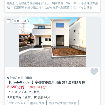
徹底した合理化で低価格を実現し、制震装置「SAFE365」を全棟標準搭
載！ 初期費用を最小限に抑えながら最新の制震技術で...
もっと見る
新築一戸建
宇都宮市西川田南
【LiveleGarden】宇都宮市西川田南 第9 全2棟
1号棟
2,690
万円
8月2日 値下げ
- / 96.05㎡ / 3LDK /新築
東北本線「雀宮」駅 徒歩44分
プロパンガス
陽当り良好
建設住宅性能評価書付