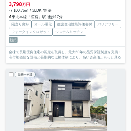
3,798
万円
- / 100.75㎡ / 3LDK /新築
東北本線「雀宮」駅 徒歩17分
陽当り良好
オール電化
建設住宅性能評価書付
バリアフリー
ウォークインクロゼット
システムキッチン
新築
全棟で長期優良住宅の認定を取得し、最大60年の品質保証制度を完備！
高付加価値な設備と⾧期的な点検体制により、高い資産価...
もっと見る
新築一戸建