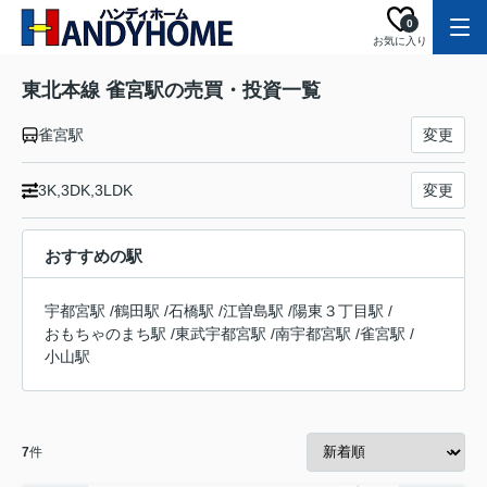
0
お気に入り
東北本線 雀宮駅の売買・投資一覧
雀宮駅
変更
3K,3DK,3LDK
変更
おすすめの駅
宇都宮駅
/
鶴田駅
/
石橋駅
/
江曽島駅
/
陽東３丁目駅
/
おもちゃのまち駅
/
東武宇都宮駅
/
南宇都宮駅
/
雀宮駅
/
小山駅
7
件