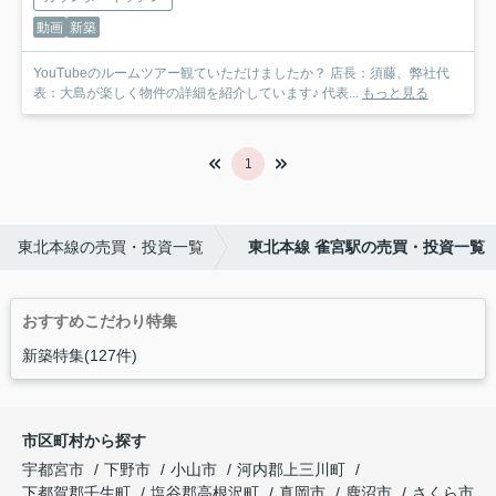
動画
新築
YouTubeのルームツアー観ていただけましたか？ 店長：須藤、弊社代
表：大島が楽しく物件の詳細を紹介しています♪ 代表...
もっと見る
1
東北本線の売買・投資一覧
東北本線 雀宮駅の売買・投資一覧
おすすめこだわり特集
新築特集(127件)
市区町村から探す
宇都宮市
下野市
小山市
河内郡上三川町
下都賀郡壬生町
塩谷郡高根沢町
真岡市
鹿沼市
さくら市