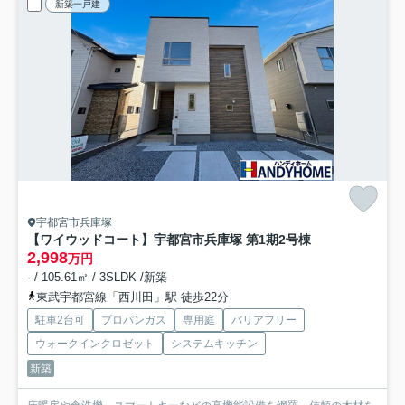
新築一戸建
宇都宮市兵庫塚
【ワイウッドコート】宇都宮市兵庫塚 第1期
2号棟
2,998
万円
- / 105.61㎡ / 3SLDK /新築
東武宇都宮線「西川田」駅 徒歩22分
駐車2台可
プロパンガス
専用庭
バリアフリー
ウォークインクロゼット
システムキッチン
新築