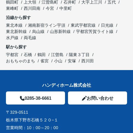
鶴田町
上大領
江曽島町
石井町
大字上三川
五代
東峰町
西川田南
今宮
中里町
沿線から探す
東北本線
湘南新宿ライン宇須
東武宇都宮線
日光線
東北新幹線
烏山線
山形新幹線
宇都宮芳賀ライト線
水戸線
両毛線
駅から探す
宇都宮
石橋
鶴田
江曽島
陽東３丁目
おもちゃのまち
雀宮
小山
安塚
西川田
ハンディホーム株式会社
0285-38-6661
お問い合わせ
〒329-0511
栃木県下野市石橋５２０−１
営業時間：
10：00～20：00