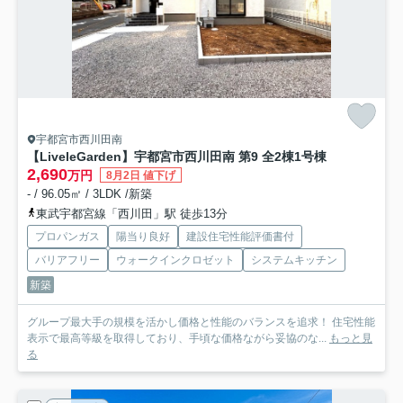
宇都宮市西川田南
【LiveleGarden】宇都宮市西川田南 第9 全2棟
1号棟
2,690
万円
8月2日 値下げ
- / 96.05㎡ / 3LDK /新築
東武宇都宮線「西川田」駅 徒歩13分
プロパンガス
陽当り良好
建設住宅性能評価書付
バリアフリー
ウォークインクロゼット
システムキッチン
新築
グループ最大手の規模を活かし価格と性能のバランスを追求！ 住宅性能
表示で最高等級を取得しており、手頃な価格ながら妥協のな...
もっと見
る