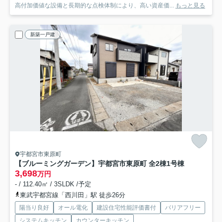
高付加価値な設備と長期的な点検体制により、高い資産価...
もっと見る
新築一戸建
宇都宮市東原町
【ブルーミングガーデン】宇都宮市東原町 全2棟
1号棟
3,698
万円
- / 112.40㎡ / 3SLDK /予定
東武宇都宮線「西川田」駅 徒歩26分
陽当り良好
オール電化
建設住宅性能評価書付
バリアフリー
システムキッチン
カウンターキッチン