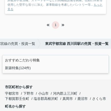
床暖房や食洗機、スマートキーなどの高機能設備を網羅。信頼の木材を
使用した堅牢な造りに加え、家事動線を考慮したパントリー等...
もっと
見る
1
都宮線の売買・投資一覧
東武宇都宮線 西川田駅の売買・投資一覧
おすすめこだわり特集
新築特集(124件)
市区町村から探す
宇都宮市
下野市
小山市
河内郡上三川町
下都賀郡壬生町
塩谷郡高根沢町
真岡市
鹿沼市
さくら市
町名から探す