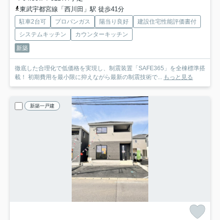
東武宇都宮線「西川田」駅 徒歩41分
駐車2台可
プロパンガス
陽当り良好
建設住宅性能評価書付
システムキッチン
カウンターキッチン
新築
徹底した合理化で低価格を実現し、制震装置「SAFE365」を全棟標準搭
載！ 初期費用を最小限に抑えながら最新の制震技術で...
もっと見る
新築一戸建