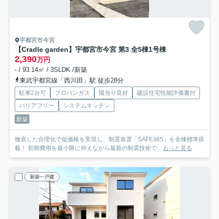
宇都宮市今宮
【Cradle garden】宇都宮市今宮 第3 全5棟
1号棟
2,390
万円
- / 93.14㎡ / 3SLDK /新築
東武宇都宮線「西川田」駅 徒歩28分
駐車2台可
プロパンガス
陽当り良好
建設住宅性能評価書付
バリアフリー
システムキッチン
新築
徹底した合理化で低価格を実現し、制震装置「SAFE365」を全棟標準搭
載！ 初期費用を最小限に抑えながら最新の制震技術で...
もっと見る
新築一戸建