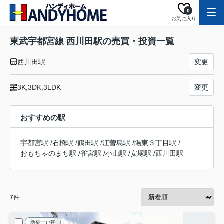
0
お気に入り
東武宇都宮線 西川田駅の売買・投資一覧
西川田駅
変更
3K,3DK,3LDK
変更
おすすめの駅
宇都宮駅
/
石橋駅
/
鶴田駅
/
江曽島駅
/
陽東３丁目駅
/
おもちゃのまち駅
/
雀宮駅
/
小山駅
/
安塚駅
/
西川田駅
7
件
新築一戸建