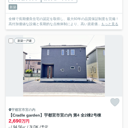
新築
全棟で長期優良住宅の認定を取得し、最大60年の品質保証制度を完備！
高付加価値な設備と長期的な点検体制により、高い資産価...
もっと見る
新築一戸建
宇都宮市宮の内
【Cradle garden】宇都宮市宮の内 第4 全2棟
2号棟
2,690
万円
- / 94.56㎡ / 3LDK /予定