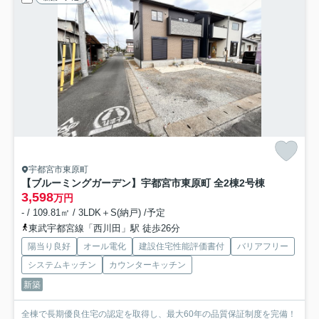
宇都宮市東原町
【ブルーミングガーデン】宇都宮市東原町 全2棟
2号棟
3,598
万円
- / 109.81㎡ / 3LDK＋S(納戸) /予定
東武宇都宮線「西川田」駅 徒歩26分
陽当り良好
オール電化
建設住宅性能評価書付
バリアフリー
システムキッチン
カウンターキッチン
新築
全棟で長期優良住宅の認定を取得し、最大60年の品質保証制度を完備！