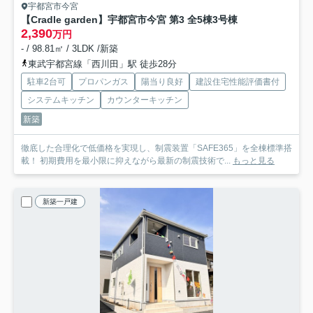
宇都宮市今宮
【Cradle garden】宇都宮市今宮 第3 全5棟
3号棟
2,390
万円
- / 98.81㎡ / 3LDK /新築
東武宇都宮線「西川田」駅 徒歩28分
駐車2台可
プロパンガス
陽当り良好
建設住宅性能評価書付
システムキッチン
カウンターキッチン
新築
徹底した合理化で低価格を実現し、制震装置「SAFE365」を全棟標準搭
載！ 初期費用を最小限に抑えながら最新の制震技術で...
もっと見る
新築一戸建