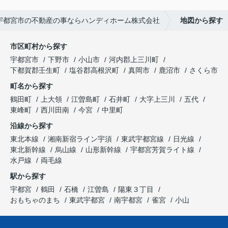
宇都宮市の不動産の事ならハンディホーム株式会社
地図から探す
市区町村から探す
宇都宮市
下野市
小山市
河内郡上三川町
下都賀郡壬生町
塩谷郡高根沢町
真岡市
鹿沼市
さくら市
町名から探す
鶴田町
上大領
江曽島町
石井町
大字上三川
五代
東峰町
西川田南
今宮
中里町
沿線から探す
東北本線
湘南新宿ライン宇須
東武宇都宮線
日光線
東北新幹線
烏山線
山形新幹線
宇都宮芳賀ライト線
水戸線
両毛線
駅から探す
宇都宮
鶴田
石橋
江曽島
陽東３丁目
おもちゃのまち
東武宇都宮
南宇都宮
雀宮
小山