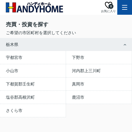
0
お気に入り
売買・投資を探す
ご希望の市区町村を選択してください
栃木県
宇都宮市
下野市
小山市
河内郡上三川町
下都賀郡壬生町
真岡市
塩谷郡高根沢町
鹿沼市
さくら市