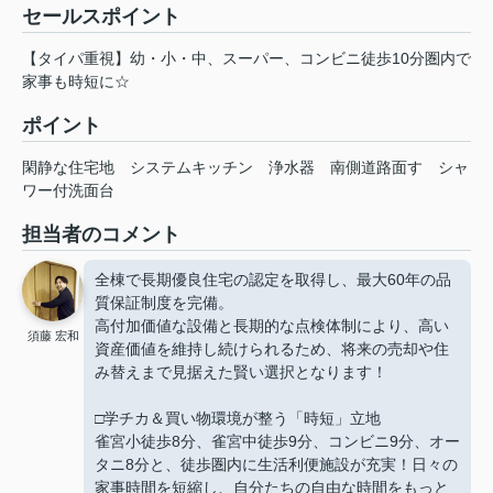
セールスポイント
【タイパ重視】幼・小・中、スーパー、コンビニ徒歩10分圏内で
家事も時短に☆
ポイント
閑静な住宅地
システムキッチン
浄水器
南側道路面す
シャ
ワー付洗面台
担当者のコメント
全棟で⾧期優良住宅の認定を取得し、最大60年の品
質保証制度を完備。
高付加価値な設備と⾧期的な点検体制により、高い
須藤 宏和
資産価値を維持し続けられるため、将来の売却や住
み替えまで見据えた賢い選択となります！
□学チカ＆買い物環境が整う「時短」立地
雀宮小徒歩8分、雀宮中徒歩9分、コンビニ9分、オー
タニ8分と、徒歩圏内に生活利便施設が充実！日々の
家事時間を短縮し、自分たちの自由な時間をもっと