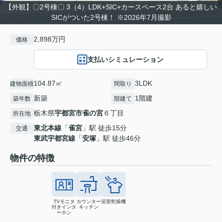
【外観】〇2号棟〇 3（4）LDK+SIC+カースペース2台 あると嬉しい
SICがついた2号棟！ ※2026年7月撮影
2,898万円
価格
支払いシミュレーション
104.87㎡
3LDK
建物面積
間取り
新築
1階建
築年数
階建て
栃木県
宇都宮市
雀の宮
６丁目
所在地
東北本線
「
雀宮
」駅 徒歩15分
交通
東武宇都宮線
「
安塚
」駅 徒歩46分
物件の特徴
TVモニタ
カウンター
浴室乾燥機
付きインタ
キッチン
ーホン