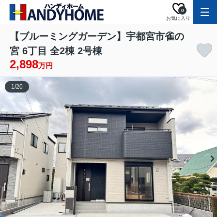
0
お気に入り
【ブルーミングガーデン】宇都宮市雀の
宮 6丁目 全2棟 2号棟
2,898
万円
1
/
20