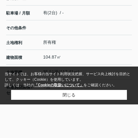
有(2台) / -
駐車場 / 月額
その他条件
所有権
土地権利
104.87㎡
建物面積
35.51坪(117.41㎡)
土地面積
当サイトでは、お客様の当サイト利用状況把握、サービス向上検討を目的と
して、クッキー（Cookie）を使用しています。
詳しくは、当社の
「Cookieの取扱いについて」
をご確認ください。
-/無
私道負担面積 /
セットバック
閉じる
60%
建ぺい率
200%
容積率
一方(南 公道 7.5m)
接道状況