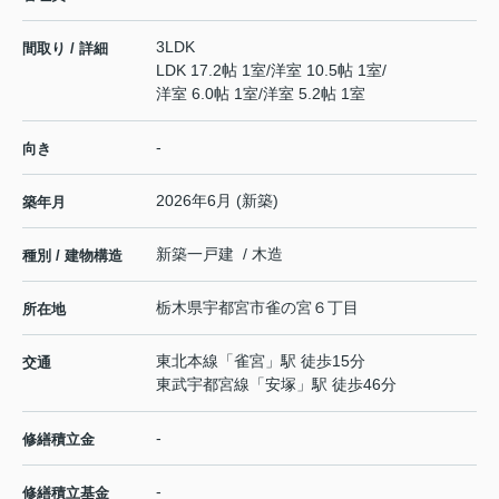
3LDK
間取り / 詳細
LDK 17.2帖 1室
/
洋室 10.5帖 1室
/
洋室 6.0帖 1室
/
洋室 5.2帖 1室
-
向き
2026年6月 (新築)
築年月
新築一戸建 / 木造
種別 / 建物構造
栃木県
宇都宮市
雀の宮
６丁目
所在地
東北本線
「
雀宮
」駅 徒歩15分
交通
東武宇都宮線
「
安塚
」駅 徒歩46分
-
修繕積立金
-
修繕積立基金