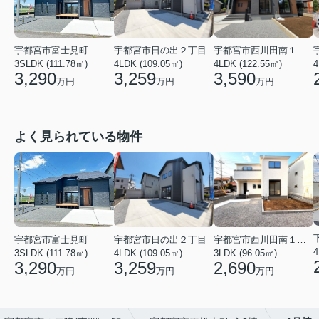
宇都宮市富士見町
宇都宮市日の出２丁目
宇都宮市西川田南１丁目
3SLDK (111.78㎡)
4
4LDK (109.05㎡)
4LDK (122.55㎡)
3,290
3,259
3,590
万円
万円
万円
よく見られている物件
宇都宮市西川田南１丁目
宇都宮市富士見町
宇都宮市日の出２丁目
3LDK (96.05㎡)
3SLDK (111.78㎡)
4LDK (109.05㎡)
2,690
3,290
3,259
万円
万円
万円