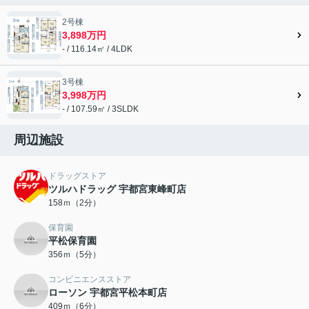
2号棟
3,898万円
- / 116.14㎡ / 4LDK
3号棟
3,998万円
- / 107.59㎡ / 3SLDK
周辺施設
ドラッグストア
ツルハドラッグ 宇都宮東峰町店
158ｍ（2分）
保育園
平松保育園
356ｍ（5分）
コンビニエンスストア
ローソン 宇都宮平松本町店
409ｍ（6分）