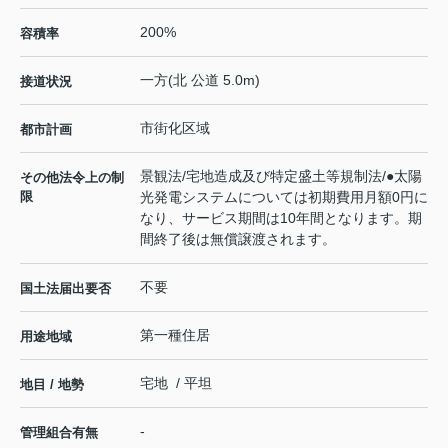
200%
容積率
一方(北 公道 5.0m)
接道状況
市街化区域
都市計画
景観法/宅地造成及び特定盛土等規制法/●太陽
その他法令上の制
限
光発電システムについては初期費用月額0円に
なり、サービス期間は10年間となります。期
間終了後は無償譲渡されます。
不要
国土法届出要否
第一種住居
用途地域
宅地 / 平坦
地目 / 地勢
-
管理組合有無