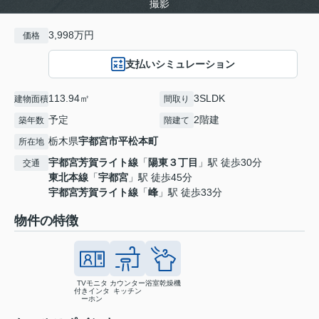
撮影
3,998万円
価格
支払いシミュレーション
113.94㎡
3SLDK
建物面積
間取り
予定
2階建
築年数
階建て
栃木県
宇都宮市
平松本町
所在地
宇都宮芳賀ライト線
「
陽東３丁目
」駅 徒歩30分
交通
東北本線
「
宇都宮
」駅 徒歩45分
宇都宮芳賀ライト線
「
峰
」駅 徒歩33分
物件の特徴
TVモニタ
カウンター
浴室乾燥機
付きインタ
キッチン
ーホン