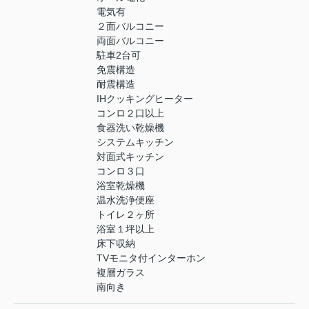
電気有
２面バルコニー
両面バルコニー
駐車2台可
免震構造
耐震構造
IHクッキングヒーター
コンロ２口以上
食器洗い乾燥機
システムキッチン
対面式キッチン
コンロ３口
浴室乾燥機
温水洗浄便座
トイレ２ヶ所
浴室１坪以上
床下収納
TVモニタ付インターホン
複層ガラス
南向き