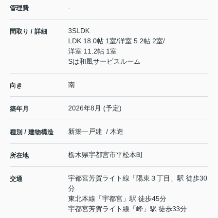
-
管理費
3SLDK
間取り / 詳細
LDK 18.0帖 1室
/
洋室 5.2帖 2室
/
洋室 11.2帖 1室
Sは和風サービスルーム
南
向き
2026年8月 (予定)
築年月
新築一戸建 / 木造
種別 / 建物構造
栃木県
宇都宮市
平松本町
所在地
宇都宮芳賀ライト線
「
陽東３丁目
」駅 徒歩30
交通
分
東北本線
「
宇都宮
」駅 徒歩45分
宇都宮芳賀ライト線
「
峰
」駅 徒歩33分