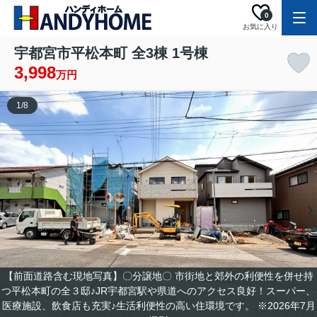
0
お気に入り
宇都宮市平松本町 全3棟 1号棟
3,998
万円
1
/
8
【前面道路含む現地写真】〇分譲地〇 市街地と郊外の利便性を併せ持
つ平松本町の全３邸♪JR宇都宮駅や県道へのアクセス良好！スーパー、
医療施設、飲食店も充実♪生活利便性の高い住環境です。 ※2026年7月