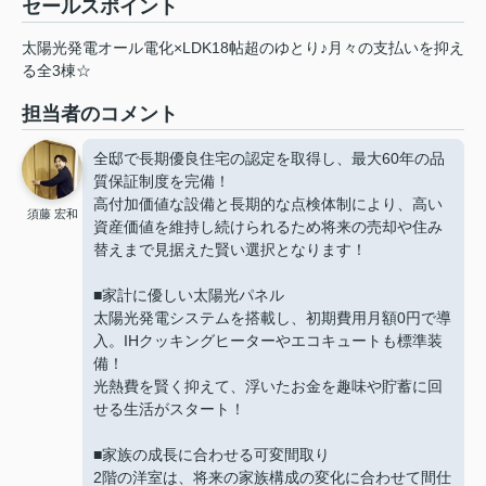
セールスポイント
太陽光発電オール電化×LDK18帖超のゆとり♪月々の支払いを抑え
る全3棟☆
担当者のコメント
全邸で長期優良住宅の認定を取得し、最大60年の品
質保証制度を完備！
高付加価値な設備と長期的な点検体制により、高い
須藤 宏和
資産価値を維持し続けられるため将来の売却や住み
替えまで見据えた賢い選択となります！
■家計に優しい太陽光パネル
太陽光発電システムを搭載し、初期費用月額0円で導
入。IHクッキングヒーターやエコキュートも標準装
備！
光熱費を賢く抑えて、浮いたお金を趣味や貯蓄に回
せる生活がスタート！
■家族の成長に合わせる可変間取り
2階の洋室は、将来の家族構成の変化に合わせて間仕