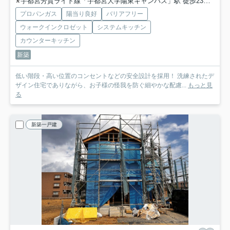
宇都宮芳賀ライト線「宇都宮大学陽東キャンパス」駅 徒歩23分
宇都
プロパンガス
陽当り良好
バリアフリー
ウォークインクロゼット
システムキッチン
カウンターキッチン
新築
低い階段・高い位置のコンセントなどの安全設計を採用！ 洗練されたデ
ザイン住宅でありながら、お子様の怪我を防ぐ細やかな配慮...
もっと見
る
新築一戸建