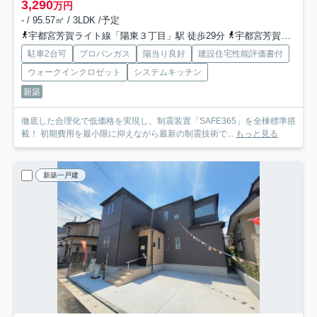
3,290
万円
- / 95.57㎡ / 3LDK /予定
宇都宮芳賀ライト線「陽東３丁目」駅 徒歩29分
宇都宮芳賀ライト線「宇都宮大学陽東キャンパス」駅 徒歩31分
駐車2台可
プロパンガス
陽当り良好
建設住宅性能評価書付
ウォークインクロゼット
システムキッチン
新築
徹底した合理化で低価格を実現し、制震装置「SAFE365」を全棟標準搭
載！ 初期費用を最小限に抑えながら最新の制震技術で...
もっと見る
新築一戸建