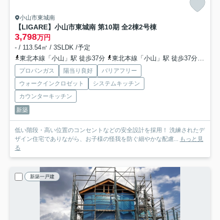
小山市東城南
【LIGARE】小山市東城南 第10期 全2棟
2号棟
3,798
万円
- / 113.54㎡ / 3SLDK /予定
東北本線「小山」駅 徒歩37分
東北本線「小山」駅 徒歩37分
水戸
プロパンガス
陽当り良好
バリアフリー
ウォークインクロゼット
システムキッチン
カウンターキッチン
新築
低い階段・高い位置のコンセントなどの安全設計を採用！ 洗練されたデ
ザイン住宅でありながら、お子様の怪我を防ぐ細やかな配慮...
もっと見
る
新築一戸建