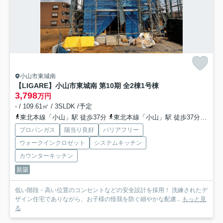
小山市東城南
【LIGARE】小山市東城南 第10期 全2棟
1号棟
3,798
万円
- / 109.61㎡ / 3SLDK /予定
東北本線「小山」駅 徒歩37分
東北本線「小山」駅 徒歩37分
水戸
プロパンガス
陽当り良好
バリアフリー
ウォークインクロゼット
システムキッチン
カウンターキッチン
新築
低い階段・高い位置のコンセントなどの安全設計を採用！ 洗練されたデ
ザイン住宅でありながら、お子様の怪我を防ぐ細やかな配慮...
もっと見
る