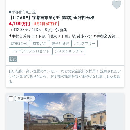
宇都宮市泉が丘
【LIGARE】宇都宮市泉が丘 第3期 全2棟
1号棟
4,199
万円
8月3日 値下げ
- / 112.38㎡ / 4LDK＋S(納戸) /新築
宇都宮芳賀ライト線「陽東３丁目」駅 徒歩22分
宇都宮芳賀ライト線「峰」駅 徒歩23分
駐車2台可
都市ガス
陽当り良好
バリアフリー
ウォークインクロゼット
システムキッチン
新築
低い階段・高い位置のコンセントなどの安全設計を採用！ 洗練されたデ
ザイン住宅でありながら、お子様の怪我を防ぐ細やかな配慮...
もっと見
る
新築一戸建