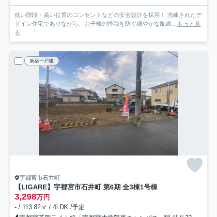
低い階段・高い位置のコンセントなどの安全設計を採用！ 洗練されたデ
ザイン住宅でありながら、お子様の怪我を防ぐ細やかな配慮...
もっと見
る
新築一戸建
宇都宮市石井町
【LIGARE】宇都宮市石井町 第6期 全3棟
1号棟
3,298
万円
- / 113.82㎡ / 4LDK /予定