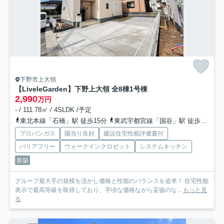
下野市上大領
【LiveleGarden】下野上大領 全8棟
1号棟
2,990
万円
- / 111.78㎡ / 4SLDK /予定
東北本線「石橋」駅 徒歩15分
東武宇都宮線「国谷」駅 徒歩65分
プロパンガス
陽当り良好
建設住宅性能評価書付
バリアフリー
ウォークインクロゼット
システムキッチン
新築
グループ最大手の規模を活かし価格と性能のバランスを追求！ 住宅性能
表示で最高等級を取得しており、手頃な価格ながら妥協のな...
もっと見
る