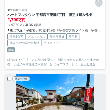
宇都宮市簗瀬
ハートフルタウン 宇都宮市簗瀬3丁目 限定１邸
A号棟
2,790
万円
- / 97.30㎡ / 4LDK /新築
東北本線「宇都宮」駅 徒歩19分
宇都宮芳賀ライト線「宇都宮駅東口」駅 徒歩38分
駐車2台可
プロパンガス
陽当り良好
専用庭
建設住宅性能評価書付
バリアフリー
新築
独自のI.D.S工法による高い耐震性と、間取り変更が容易なSI住宅が特
徴。 万全の耐震性能で家族を守る+ライフステージに...
もっと見る
新築一戸建