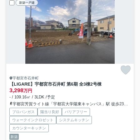
新築一戸建
宇都宮市石井町
【LIGARE】宇都宮市石井町 第6期 全3棟
2号棟
3,298
万円
- / 109.16㎡ / 3LDK /予定
宇都宮芳賀ライト線「宇都宮大学陽東キャンパス」駅 徒歩23分
宇都
プロパンガス
陽当り良好
バリアフリー
ウォークインクロゼット
システムキッチン
カウンターキッチン
新築