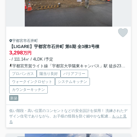
宇都宮市石井町
【LIGARE】宇都宮市石井町 第6期 全3棟
3号棟
3,298
万円
- / 111.14㎡ / 4LDK /予定
宇都宮芳賀ライト線「宇都宮大学陽東キャンパス」駅 徒歩23分
宇都
プロパンガス
陽当り良好
バリアフリー
ウォークインクロゼット
システムキッチン
カウンターキッチン
新築
低い階段・高い位置のコンセントなどの安全設計を採用！ 洗練されたデ
ザイン住宅でありながら、お子様の怪我を防ぐ細やかな配慮...
もっと見
る