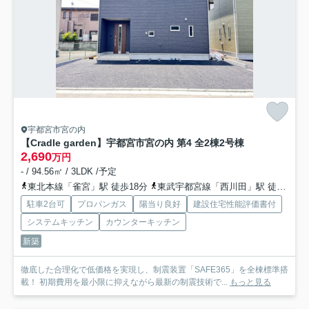
宇都宮市宮の内
【Cradle garden】宇都宮市宮の内 第4 全2棟
2号棟
2,690
万円
- / 94.56㎡ / 3LDK /予定
東北本線「雀宮」駅 徒歩18分
東武宇都宮線「西川田」駅 徒歩41分
駐車2台可
プロパンガス
陽当り良好
建設住宅性能評価書付
システムキッチン
カウンターキッチン
新築
徹底した合理化で低価格を実現し、制震装置「SAFE365」を全棟標準搭
載！ 初期費用を最小限に抑えながら最新の制震技術で...
もっと見る