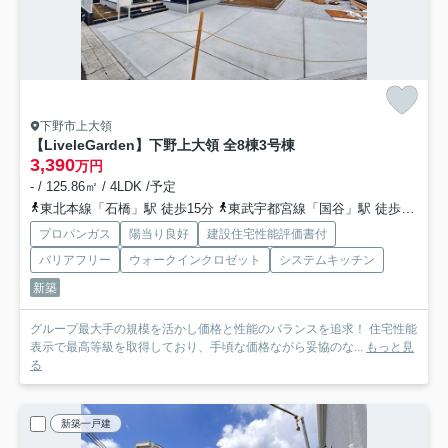
下野市上大領
【LiveleGarden】下野上大領 全8棟
3号棟
3,390
万円
- / 125.86㎡ / 4LDK /予定
東北本線「石橋」駅 徒歩15分
東武宇都宮線「国谷」駅 徒歩65分
プロパンガス
陽当り良好
建設住宅性能評価書付
バリアフリー
ウォークインクロゼット
システムキッチン
新築
グループ最大手の規模を活かし価格と性能のバランスを追求！ 住宅性能
表示で最高等級を取得しており、手頃な価格ながら妥協のな...
もっと見
る
新築一戸建