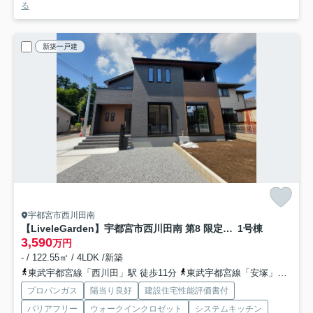
る
新築一戸建
宇都宮市西川田南
【LiveleGarden】宇都宮市西川田南 第8 限定1邸
1号棟
3,590
万円
- / 122.55㎡ / 4LDK /新築
東武宇都宮線「西川田」駅 徒歩11分
東武宇都宮線「安塚」駅 徒歩44分
プロパンガス
陽当り良好
建設住宅性能評価書付
バリアフリー
ウォークインクロゼット
システムキッチン