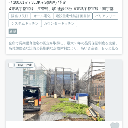
- / 100.61㎡ / 3LDK＋S(納戸) /予定
東武宇都宮線「江曽島」駅 徒歩23分
東武宇都宮線「南宇都宮」駅 徒歩30分
陽当り良好
オール電化
建設住宅性能評価書付
バリアフリー
システムキッチン
カウンターキッチン
新築
全邸で長期優良住宅の認定を取得し、最大60年の品質保証制度を完備。
高付加価値な設備と長期的な点検体制により、高い資産価...
もっと見る
新築一戸建