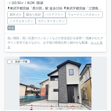
- / 110.92㎡ / 4LDK /新築
東武宇都宮線「西川田」駅 徒歩13分
東武宇都宮線「江曽島」駅 徒歩17分
都市ガス
陽当り良好
バリアフリー
ウォークインクロゼット
システムキッチン
カウンターキッチン
新築
低い階段・高い位置のコンセントなどの安全設計を採用！ 洗練されたデ
ザイン住宅でありながら、お子様の怪我を防ぐ細やかな配慮...
もっと見
る
新築一戸建