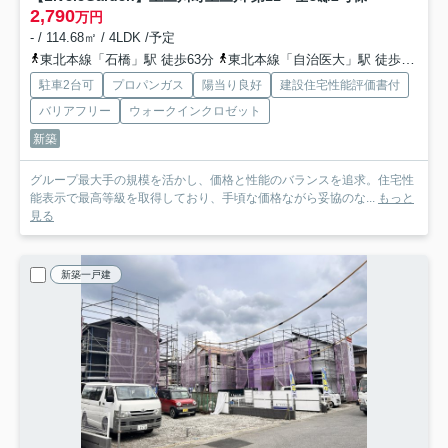
2,790
万円
- / 114.68㎡ / 4LDK /予定
東北本線「石橋」駅 徒歩63分
東北本線「自治医大」駅 徒歩94分
駐車2台可
プロパンガス
陽当り良好
建設住宅性能評価書付
バリアフリー
ウォークインクロゼット
新築
グループ最大手の規模を活かし、価格と性能のバランスを追求。住宅性
能表示で最高等級を取得しており、手頃な価格ながら妥協のな...
もっと
見る
新築一戸建