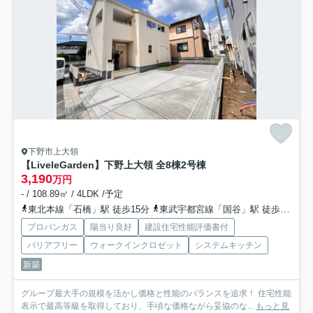
下野市上大領
【LiveleGarden】下野上大領 全8棟
2号棟
3,190
万円
- / 108.89㎡ / 4LDK /予定
東北本線「石橋」駅 徒歩15分
東武宇都宮線「国谷」駅 徒歩65分
プロパンガス
陽当り良好
建設住宅性能評価書付
バリアフリー
ウォークインクロゼット
システムキッチン
新築
グループ最大手の規模を活かし価格と性能のバランスを追求！ 住宅性能
表示で最高等級を取得しており、手頃な価格ながら妥協のな...
もっと見