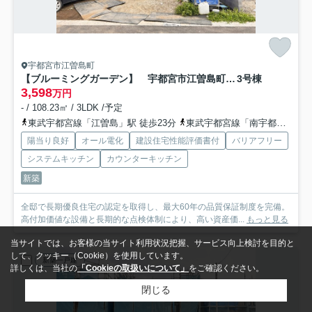
宇都宮市江曽島町
【ブルーミングガーデン】 宇都宮市江曽島町 全6邸
3号棟
3,598
万円
- / 108.23㎡ / 3LDK /予定
東武宇都宮線「江曽島」駅 徒歩23分
東武宇都宮線「南宇都宮」駅 徒歩30分
陽当り良好
オール電化
建設住宅性能評価書付
バリアフリー
システムキッチン
カウンターキッチン
新築
全邸で長期優良住宅の認定を取得し、最大60年の品質保証制度を完備。
高付加価値な設備と長期的な点検体制により、高い資産価...
もっと見る
当サイトでは、お客様の当サイト利用状況把握、サービス向上検討を目的と
して、クッキー（Cookie）を使用しています。
新築一戸建
詳しくは、当社の
「Cookieの取扱いについて」
をご確認ください。
閉じる