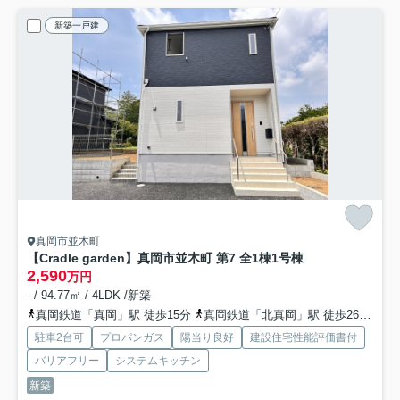
新築一戸建
真岡市並木町
【Cradle garden】真岡市並木町 第7 全1棟
1号棟
2,590
万円
- / 94.77㎡ / 4LDK /新築
真岡鉄道「真岡」駅 徒歩15分
真岡鉄道「北真岡」駅 徒歩26分
東
駐車2台可
プロパンガス
陽当り良好
建設住宅性能評価書付
バリアフリー
システムキッチン
新築