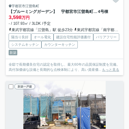
宇都宮市江曽島町
【ブルーミングガーデン】 宇都宮市江曽島町 全6邸
4号棟
3,598
万円
- / 107.93㎡ / 3LDK /予定
東武宇都宮線「江曽島」駅 徒歩23分
東武宇都宮線「南宇都宮」駅 徒歩30分
陽当り良好
オール電化
建設住宅性能評価書付
バリアフリー
システムキッチン
カウンターキッチン
新築
全邸で長期優良住宅の認定を取得し、最大60年の品質保証制度を完備。
高付加価値な設備と長期的な点検体制により、高い資産価...
もっと見る
新築一戸建