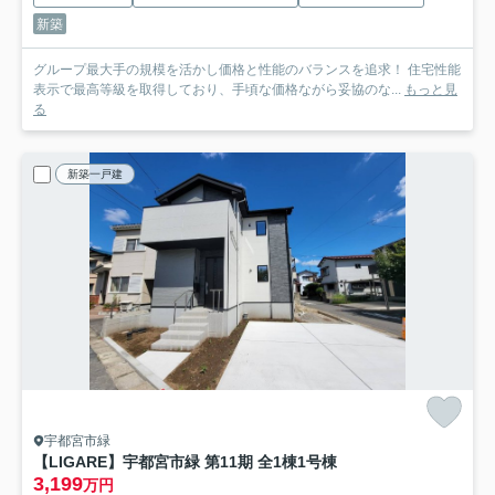
新築
グループ最大手の規模を活かし価格と性能のバランスを追求！ 住宅性能
表示で最高等級を取得しており、手頃な価格ながら妥協のな...
もっと見
る
新築一戸建
宇都宮市緑
【LIGARE】宇都宮市緑 第11期 全1棟
1号棟
3,199
万円