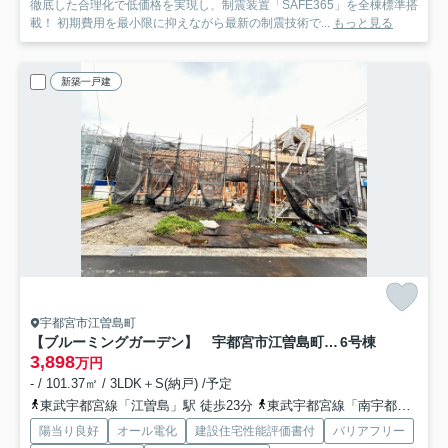
徹底した合理化で低価格を実現し、制震装置「SAFE365」を全棟標準搭
載！ 初期費用を最小限に抑えながら最新の制震技術で...
もっと見る
新築一戸建
宇都宮市江曽島町
【ブルーミングガーデン】 宇都宮市江曽島町 全6邸
6号棟
3,898
万円
- / 101.37㎡ / 3LDK＋S(納戸) /予定
東武宇都宮線「江曽島」駅 徒歩23分
東武宇都宮線「南宇都宮」駅 徒歩30分
陽当り良好
オール電化
建設住宅性能評価書付
バリアフリー