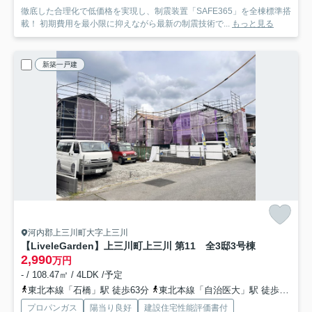
徹底した合理化で低価格を実現し、制震装置「SAFE365」を全棟標準搭
載！ 初期費用を最小限に抑えながら最新の制震技術で...
もっと見る
新築一戸建
河内郡上三川町大字上三川
【LiveleGarden】上三川町上三川 第11 全3邸
3号棟
2,990
万円
- / 108.47㎡ / 4LDK /予定
東北本線「石橋」駅 徒歩63分
東北本線「自治医大」駅 徒歩94分
プロパンガス
陽当り良好
建設住宅性能評価書付