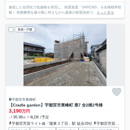
徹底した合理化で低価格を実現し、制震装置「SAFE365」を全棟標準搭
載！ 初期費用を最小限に抑えながら最新の制震技術で...
もっと見る
新築一戸建
宇都宮市東峰町
【Cradle garden】宇都宮市東峰町 第7 全2棟
2号棟
3,190
万円
- / 95.98㎡ / 4LDK /予定
宇都宮芳賀ライト線「陽東３丁目」駅 徒歩29分
宇都宮芳賀ライト線「宇都宮大学陽東キャンパス」駅 徒歩31分