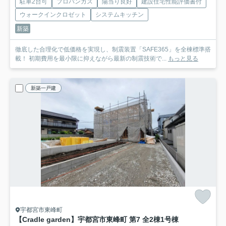
駐車2台可
プロパンガス
陽当り良好
建設住宅性能評価書付
ウォークインクロゼット
システムキッチン
新築
徹底した合理化で低価格を実現し、制震装置「SAFE365」を全棟標準搭
載！ 初期費用を最小限に抑えながら最新の制震技術で...
もっと見る
新築一戸建
宇都宮市東峰町
【Cradle garden】宇都宮市東峰町 第7 全2棟
1号棟