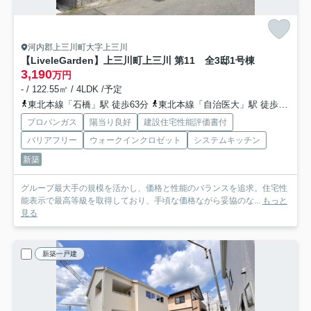
河内郡上三川町大字上三川
【LiveleGarden】上三川町上三川 第11 全3邸
1号棟
3,190
万円
- / 122.55㎡ / 4LDK /予定
東北本線「石橋」駅 徒歩63分
東北本線「自治医大」駅 徒歩94分
プロパンガス
陽当り良好
建設住宅性能評価書付
バリアフリー
ウォークインクロゼット
システムキッチン
新築
グループ最大手の規模を活かし、価格と性能のバランスを追求。住宅性
能表示で最高等級を取得しており、手頃な価格ながら妥協のな...
もっと
見る
新築一戸建