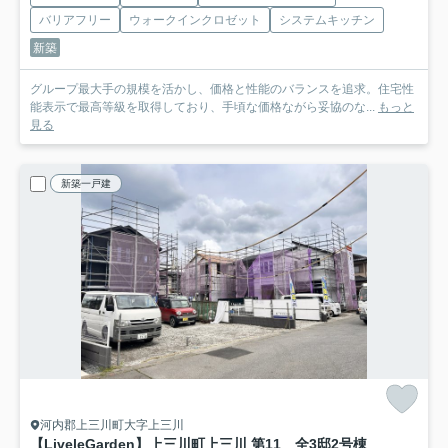
バリアフリー
ウォークインクロゼット
システムキッチン
新築
グループ最大手の規模を活かし、価格と性能のバランスを追求。住宅性
能表示で最高等級を取得しており、手頃な価格ながら妥協のな...
もっと
見る
新築一戸建
河内郡上三川町大字上三川
【LiveleGarden】上三川町上三川 第11 全3邸
2号棟