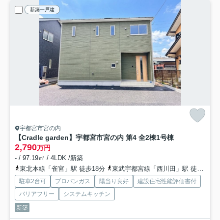
新築一戸建
宇都宮市宮の内
【Cradle garden】宇都宮市宮の内 第4 全2棟
1号棟
2,790
万円
- / 97.19㎡ / 4LDK /新築
東北本線「雀宮」駅 徒歩18分
東武宇都宮線「西川田」駅 徒歩41分
駐車2台可
プロパンガス
陽当り良好
建設住宅性能評価書付
バリアフリー
システムキッチン
新築