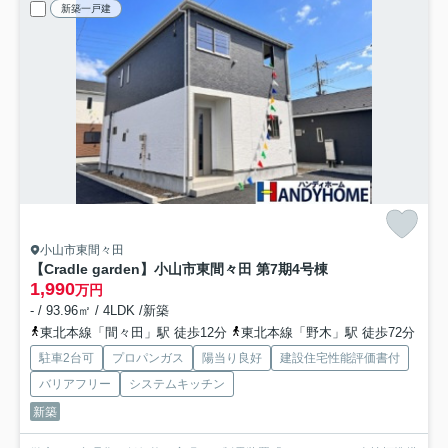
新築一戸建
小山市東間々田
【Cradle garden】小山市東間々田 第7期
4号棟
1,990
万円
- / 93.96㎡ / 4LDK /新築
東北本線「間々田」駅 徒歩12分
東北本線「野木」駅 徒歩72分
駐車2台可
プロパンガス
陽当り良好
建設住宅性能評価書付
バリアフリー
システムキッチン
新築