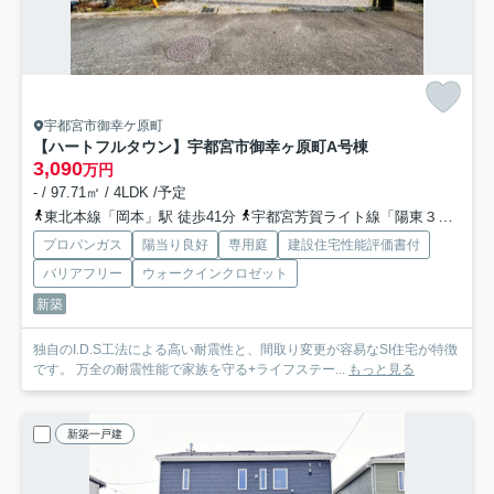
宇都宮市御幸ケ原町
【ハートフルタウン】宇都宮市御幸ヶ原町
A号棟
3,090
万円
- / 97.71㎡ / 4LDK /予定
東北本線「岡本」駅 徒歩41分
宇都宮芳賀ライト線「陽東３丁目」駅 徒歩38分
プロパンガス
陽当り良好
専用庭
建設住宅性能評価書付
バリアフリー
ウォークインクロゼット
新築
独自のI.D.S工法による高い耐震性と、間取り変更が容易なSI住宅が特徴
です。 万全の耐震性能で家族を守る+ライフステー...
もっと見る
新築一戸建