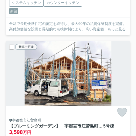
システムキッチン
カウンターキッチン
新築
全邸で長期優良住宅の認定を取得し、最大60年の品質保証制度を完備。
高付加価値な設備と長期的な点検体制により、高い資産価...
もっと見る
新築一戸建
宇都宮市江曽島町
【ブルーミングガーデン】 宇都宮市江曽島町 全6邸
5号棟
3,598
万円